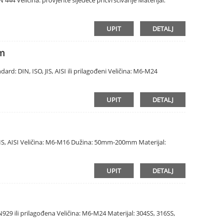
UPIT
DETALJ
om
rd: DIN, ISO, JIS, AISI ili prilagođeni Veličina: M6-M24
UPIT
DETALJ
, JIS, AISI Veličina: M6-M16 Dužina: 50mm-200mm Materijal:
UPIT
DETALJ
929 ili prilagođena Veličina: M6-M24 Materijal: 304SS, 316SS,