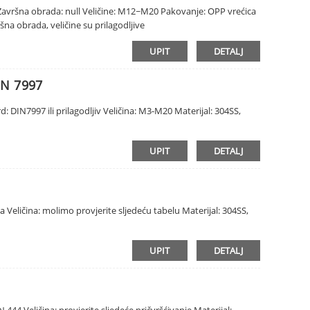
k Završna obrada: null Veličine: M12~M20 Pakovanje: OPP vrećica
ršna obrada, veličine su prilagodljive
UPIT
DETALJ
IN 7997
d: DIN7997 ili prilagodljiv Veličina: M3-M20 Materijal: 304SS,
UPIT
DETALJ
va Veličina: molimo provjerite sljedeću tabelu Materijal: 304SS,
UPIT
DETALJ
444 Veličina: provjerite sljedeće pričvršćivanje Materijal: