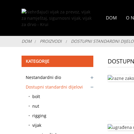
DOM
O 
DOM
PROIZVODI
DOSTUPNI STANDARDNI DIJELO
DOSTUPNI
KATEGORIJE
Nestandardni dio
prilagodljiv
Dostupni standardni dijelovi
bolt
nut
rigging
vijak