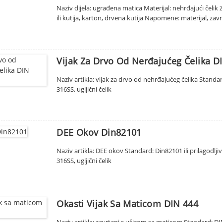
Naziv dijela: ugrađena matica Materijal: nehrđajući čeli
ili kutija, karton, drvena kutija Napomene: materijal, zav
Vijak Za Drvo Od Nerđajućeg Čelika D
Naziv artikla: vijak za drvo od nehrđajućeg čelika Standar
316SS, ugljični čelik
DEE Okov Din82101
Naziv artikla: DEE okov Standard: Din82101 ili prilagodlji
316SS, ugljični čelik
Okasti Vijak Sa Maticom DIN 444
Naziv artikla: zavrtanj s ušicom sa maticom Standard: DIN 