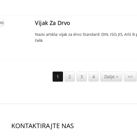
Vijak Za Drvo
Naziv artikla: vijak za drvo Standard: DIN, ISO, JIS, AISI i
čelik
1
2
3
4
Dalje >
>>
KONTAKTIRAJTE NAS