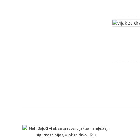
Nosač od nerđajućeg
čelika
kućište motora
Montažni nosač
klizni_zagrada
DIN912 Vijci sa
šesterokutnom
glavom