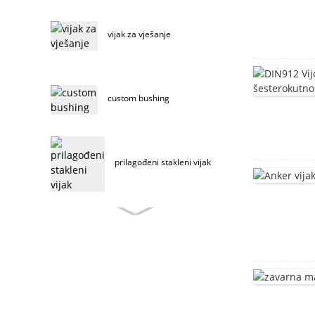
vijak za vješanje
custom bushing
prilagođeni stakleni vijak
vijak za namještaj po mjeri
vijak za namještaj od
nehrđajućeg čelika