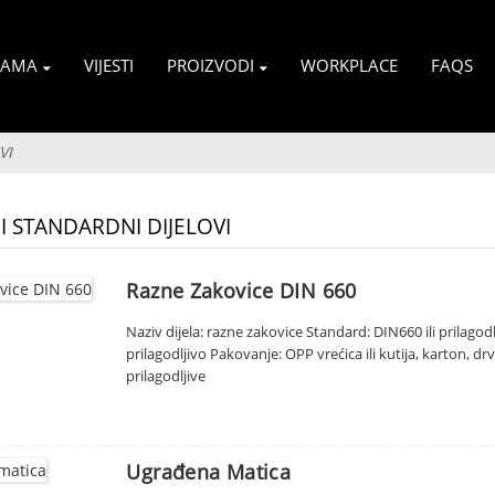
NAMA
VIJESTI
PROIZVODI
WORKPLACE
FAQS
VI
 STANDARDNI DIJELOVI
Razne Zakovice DIN 660
Naziv dijela: razne zakovice Standard: DIN660 ili prilagodlj
prilagodljivo Pakovanje: OPP vrećica ili kutija, karton, 
prilagodljive
Ugrađena Matica