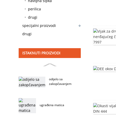
navojna šipka
perilica
drugi
specijalni proizvodi
drugi
ISTAKNUTI PROIZVODI
odijelo sa
zakopčavanjem
ugrađena matica