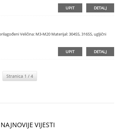
UPIT
DETALJ
li prilagođeni Veličina: M3-M20 Materijal: 304SS, 316SS, ugljični
UPIT
DETALJ
Stranica 1 / 4
NAJNOVIJE VIJESTI