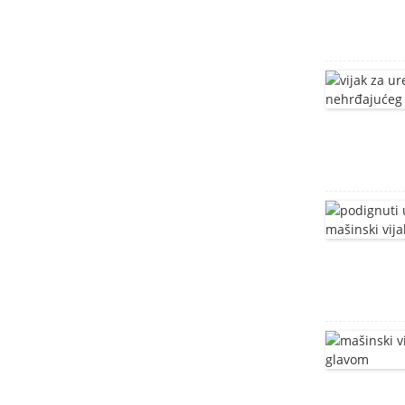
vijak za namještaj
Vijak sa T glavom
Vijci sa kvadratnim vratom
od nerđajućeg čelika
DIN603
Vijci sa četvrtastim vratom
glave gljive DIN603
duboko izvučeni rezervoar