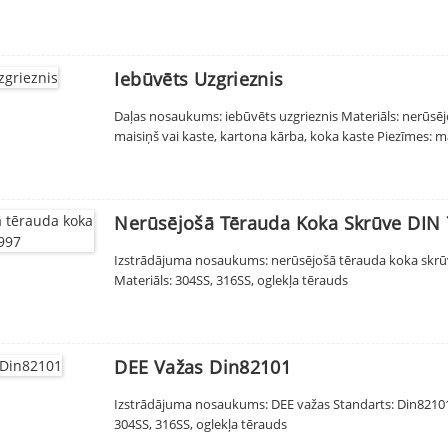
Iebūvēts Uzgrieznis
Daļas nosaukums: iebūvēts uzgrieznis Materiāls: nerūsē
maisiņš vai kaste, kartona kārba, koka kaste Piezīmes: ma
Nerūsējošā Tērauda Koka Skrūve DIN
Izstrādājuma nosaukums: nerūsējošā tērauda koka skrū
Materiāls: 304SS, 316SS, oglekļa tērauds
DEE Važas Din82101
Izstrādājuma nosaukums: DEE važas Standarts: Din82101 
304SS, 316SS, oglekļa tērauds