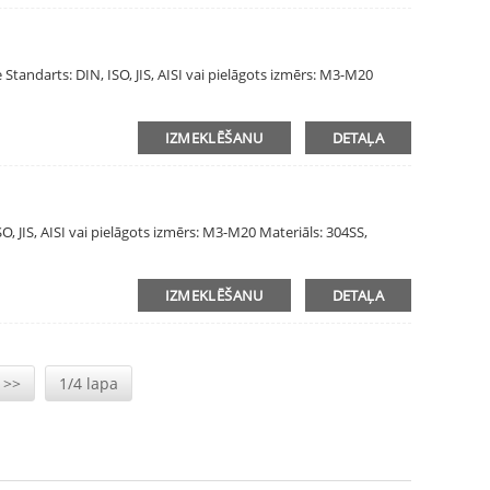
andarts: DIN, ISO, JIS, AISI vai pielāgots izmērs: M3-M20
IZMEKLĒŠANU
DETAĻA
 JIS, AISI vai pielāgots izmērs: M3-M20 Materiāls: 304SS,
IZMEKLĒŠANU
DETAĻA
>>
1/4 lapa