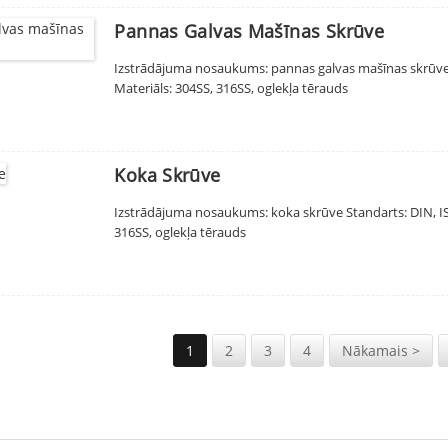
Pannas Galvas Mašīnas Skrūve
Izstrādājuma nosaukums: pannas galvas mašīnas skrūve St
Materiāls: 304SS, 316SS, oglekļa tērauds
Koka Skrūve
Izstrādājuma nosaukums: koka skrūve Standarts: DIN, ISO,
316SS, oglekļa tērauds
1
2
3
4
Nākamais >