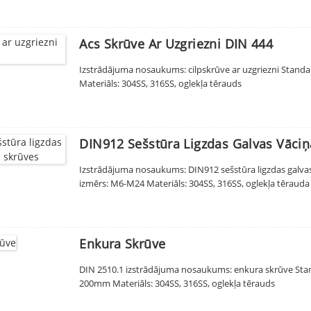
Acs Skrūve Ar Uzgriezni DIN 444
Izstrādājuma nosaukums: cilpskrūve ar uzgriezni Standa
Materiāls: 304SS, 316SS, oglekļa tērauds
DIN912 Sešstūra Ligzdas Galvas Vāciņ
Izstrādājuma nosaukums: DIN912 sešstūra ligzdas galvas v
izmērs: M6-M24 Materiāls: 304SS, 316SS, oglekļa tērauda
Enkura Skrūve
DIN 2510.1 izstrādājuma nosaukums: enkura skrūve Stan
200mm Materiāls: 304SS, 316SS, oglekļa tērauds