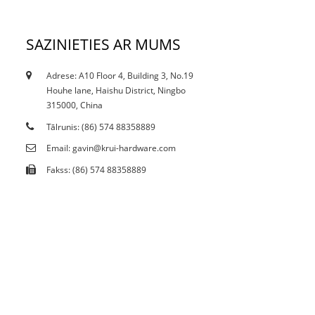
SAZINIETIES AR MUMS
Adrese: A10 Floor 4, Building 3, No.19
10.12.21
Houhe lane, Haishu District, Ningbo
Vai pašreizējais ierobežojums ietekmē traipu...
315000, China
Tālrunis: (86) 574 88358889
Email: gavin@krui-hardware.com
Fakss: (86) 574 88358889