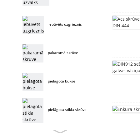
iebūvēts uzgrieznis
pakaramā skrūve
pielāgota bukse
pielāgota stikla skrūve
pasūtījuma mēbeļu skrūve