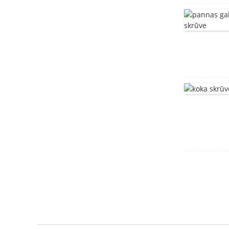
kvadrātveida kakla
skrūves DIN603
dziļi ievilkta tvertne
nerūsējošā tērauda
kronšteins
motora korpuss
Montāžas kronšteins