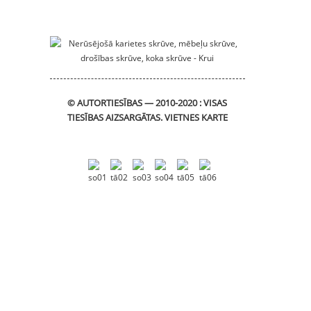
sliding_bracket
DIN912 sešstūra ligzdas
galvas vāciņa skrūves
© AUTORTIESĪBAS — 2010-2020 : VISAS
TIESĪBAS AIZSARGĀTAS.
VIETNES KARTE
Atloka bukse