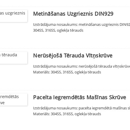
Metināšanas Uzgrieznis DIN929
Izstrādājuma nosaukums: metināšanas uzgrieznis DIN929
304SS, 316SS, oglekļa tērauds
Nerūsējošā Tērauda Vītņskrūve
Izstrādājuma nosaukums: nerūsējošā tērauda vītņskrūve St
Materiāls: 304SS, 316SS, oglekļa tērauds
Pacelta Iegremdētās Mašīnas Skrūve
Izstrādājuma nosaukums: pacelta iegremdētā mašīnas skrū
Materiāls: 304SS, 316SS, oglekļa tērauds