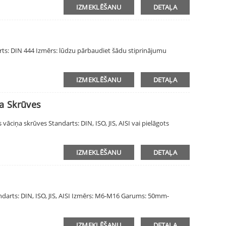
IZMEKLĒŠANU
DETAĻA
rts: DIN 444 Izmērs: lūdzu pārbaudiet šādu stiprinājumu
IZMEKLĒŠANU
DETAĻA
a Skrūves
āciņa skrūves Standarts: DIN, ISO, JIS, AISI vai pielāgots
IZMEKLĒŠANU
DETAĻA
darts: DIN, ISO, JIS, AISI Izmērs: M6-M16 Garums: 50mm-
IZMEKLĒŠANU
DETAĻA