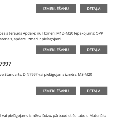
IZMEKLĒŠANU
DETAĻA
jošais tērauds Apdare: null Izmēri: M12~M20 Iepakojums: OPP
teriāls, apdare, izmēri ir pielāgojami
IZMEKLĒŠANU
DETAĻA
 7997
ve Standarts: DIN7997 vai pielāgojams izmērs: M3-M20
IZMEKLĒŠANU
DETAĻA
vai pielāgojams izmērs: lūdzu, pārbaudiet šo tabulu Materiāls: