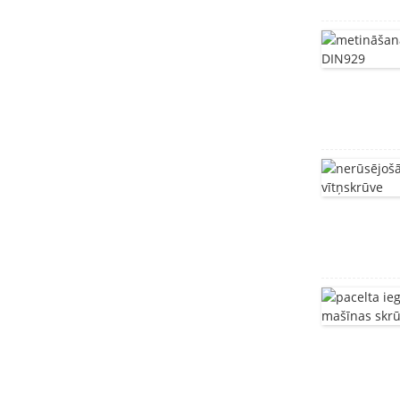
nerūsējošā tērauda
mēbeļu skrūve
mēbeļu skrūve
T galvas skrūve
nerūsējošā tērauda
kvadrātveida kakla
skrūves DIN603
Sēņu galvas