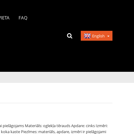
IETA
FAQ
English
pielāgojams Materiāls: oglekļa tērauds Apdare: cinks Izmēri:
koka kaste Piezīmes: materiāls, apdare, izmēri ir pielāgojami