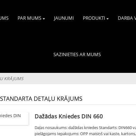
UMS
PAR MUMS
JAUNUMI
PRODUKTI
DARBA V
SAZINIETIES AR MUMS
ĻU KRĀJUMS
 STANDARTA DETAĻU KRĀJUMS
Dažādas Kniedes DIN 660
Daļas nosaukums: dažādas kniedes Standarts: DIN660 vai 
pielāgojams Iepakojums: OPP maisiņš vai kaste, kartons, 