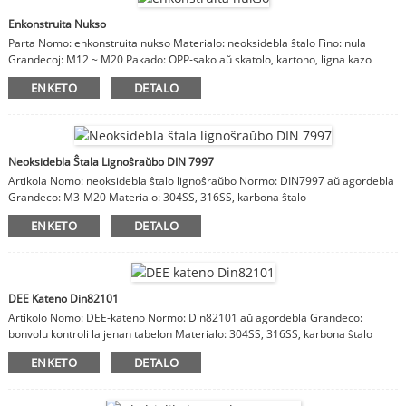
Enkonstruita Nukso
Parta Nomo: enkonstruita nukso Materialo: neoksidebla ŝtalo Fino: nula
Grandecoj: M12 ~ M20 Pakado: OPP-sako aŭ skatolo, kartono, ligna kazo
Rimarkoj: materialo, finpoluro, grandecoj estas agordeblaj
ENKETO
DETALO
Neoksidebla Ŝtala Lignoŝraŭbo DIN 7997
Artikola Nomo: neoksidebla ŝtalo lignoŝraŭbo Normo: DIN7997 aŭ agordebla
Grandeco: M3-M20 Materialo: 304SS, 316SS, karbona ŝtalo
ENKETO
DETALO
DEE Kateno Din82101
Artikolo Nomo: DEE-kateno Normo: Din82101 aŭ agordebla Grandeco:
bonvolu kontroli la jenan tabelon Materialo: 304SS, 316SS, karbona ŝtalo
ENKETO
DETALO