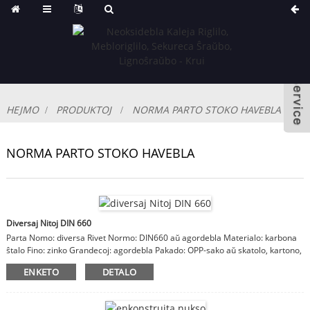
HEJMO
PRODUKTOJ
NORMA PARTO STOKO HAVEBLA
NORMA PARTO STOKO HAVEBLA
Diversaj Nitoj DIN 660
Parta Nomo: diversa Rivet Normo: DIN660 aŭ agordebla Materialo: karbona
ŝtalo Fino: zinko Grandecoj: agordebla Pakado: OPP-sako aŭ skatolo, kartono,
ligna kazo Rimarkoj: materialo, finpoluro, grandecoj estas agordeblaj
ENKETO
DETALO