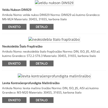
Veldu Nukson DIN929
Artikola Nomo: velda nukso DIN929 Normo: DIN929 aŭ kutimo Grandeco:
M6-M24 Materialo: 304SS, 316SS, karbona ŝtalo
ENKETO
DETALO
Neoksidebla Ŝtalo Frapŝraŭbo
Artikolo Nomo: neoksidebla ŝtalo frapŝraŭbo Normo: DIN, ISO, JIS, AISI aŭ
kutimo Grandeco: ST2.2-ST6.3 Materialo: 304SS, 316SS, karbona ŝtalo
ENKETO
DETALO
Levita Kontraŭenprofundigita Maŝinŝraŭbo
Artikola Nomo: levita maŝino ŝraŭbo Normo: DIN, ISO, JIS, AISI aŭ kutimo
Grandeco: M3-M20 Materialo: 304SS, 316SS, karbona ŝtalo
ENKETO
DETALO