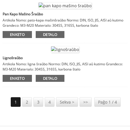
Pan Kapo Maŝino Ŝraŭbo
Artikola Nomo: pato-kapa maŝinŝraŭbo Normo: DIN, ISO, JIS, AISI aŭ kutimo
Grandeco: M3-M20 Materialo: 304SS, 316SS, karbona ŝtalo
ENKETO
DETALO
Lignoŝraŭbo
Artikola Nomo: ligna ŝraŭbo Normo: DIN, ISO, JIS, AISI aŭ kutimo Grandeco:
M3-M20 Materialo: 304SS, 316SS, karbona ŝtalo
ENKETO
DETALO
1
2
3
4
Sekva >
>>
Paĝo 1 / 4