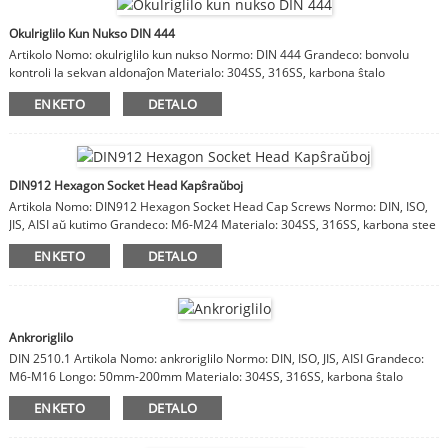
Okulriglilo Kun Nukso DIN 444
Artikolo Nomo: okulriglilo kun nukso Normo: DIN 444 Grandeco: bonvolu
kontroli la sekvan aldonaĵon Materialo: 304SS, 316SS, karbona ŝtalo
ENKETO
DETALO
DIN912 Hexagon Socket Head Kapŝraŭboj
Artikola Nomo: DIN912 Hexagon Socket Head Cap Screws Normo: DIN, ISO,
JIS, AISI aŭ kutimo Grandeco: M6-M24 Materialo: 304SS, 316SS, karbona stee
ENKETO
DETALO
Ankroriglilo
DIN 2510.1 Artikola Nomo: ankroriglilo Normo: DIN, ISO, JIS, AISI Grandeco:
M6-M16 Longo: 50mm-200mm Materialo: 304SS, 316SS, karbona ŝtalo
ENKETO
DETALO