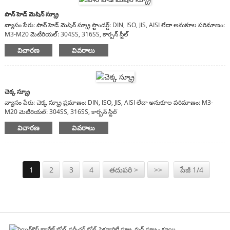
పాన్ హెడ్ మెషిన్ స్క్రూ
వ్యాసం పేరు: పాన్ హెడ్ మెషిన్ స్క్రూ స్టాండర్డ్: DIN, ISO, JIS, AISI లేదా అనుకూల పరిమాణం:
M3-M20 మెటీరియల్: 304SS, 316SS, కార్బన్ స్టీల్
విచారణ
వివరాలు
చెక్క స్క్రూ
వ్యాసం పేరు: చెక్క స్క్రూ ప్రమాణం: DIN, ISO, JIS, AISI లేదా అనుకూల పరిమాణం: M3-
M20 మెటీరియల్: 304SS, 316SS, కార్బన్ స్టీల్
విచారణ
వివరాలు
1
2
3
4
తదుపరి >
>>
పేజీ 1/4