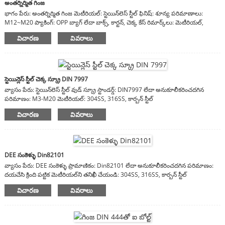
అంతర్నిర్మిత గింజ
భాగం పేరు: అంతర్నిర్మిత గింజ మెటీరియల్: స్టెయిన్‌లెస్ స్టీల్ ఫినిష్: శూన్య పరిమాణాలు:
M12~M20 ప్యాకింగ్: OPP బ్యాగ్ లేదా బాక్స్, కార్టన్, చెక్క కేస్ రిమార్క్‌లు: మెటీరియల్,
ముగింపు, పరిమాణాలు అనుకూలీకరించదగినవి
విచారణ
వివరాలు
స్టెయిన్లెస్ స్టీల్ చెక్క స్క్రూ DIN 7997
వ్యాసం పేరు: స్టెయిన్‌లెస్ స్టీల్ వుడ్ స్క్రూ స్టాండర్డ్: DIN7997 లేదా అనుకూలీకరించదగిన
పరిమాణం: M3-M20 మెటీరియల్: 304SS, 316SS, కార్బన్ స్టీల్
విచారణ
వివరాలు
DEE సంకెళ్ళు Din82101
వ్యాసం పేరు: DEE సంకెళ్ళు ప్రామాణికం: Din82101 లేదా అనుకూలీకరించదగిన పరిమాణం:
దయచేసి క్రింది పట్టిక మెటీరియల్‌ని తనిఖీ చేయండి: 304SS, 316SS, కార్బన్ స్టీల్
విచారణ
వివరాలు