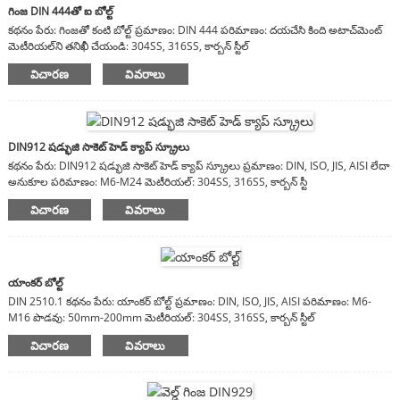
గింజ DIN 444తో ఐ బోల్ట్
కథనం పేరు: గింజతో కంటి బోల్ట్ ప్రమాణం: DIN 444 పరిమాణం: దయచేసి కింది అటాచ్‌మెంట్
మెటీరియల్‌ని తనిఖీ చేయండి: 304SS, 316SS, కార్బన్ స్టీల్
విచారణ
వివరాలు
DIN912 షడ్భుజి సాకెట్ హెడ్ క్యాప్ స్క్రూలు
కథనం పేరు: DIN912 షడ్భుజి సాకెట్ హెడ్ క్యాప్ స్క్రూలు ప్రమాణం: DIN, ISO, JIS, AISI లేదా
అనుకూల పరిమాణం: M6-M24 మెటీరియల్: 304SS, 316SS, కార్బన్ స్టీ
విచారణ
వివరాలు
యాంకర్ బోల్ట్
DIN 2510.1 కథనం పేరు: యాంకర్ బోల్ట్ ప్రమాణం: DIN, ISO, JIS, AISI పరిమాణం: M6-
M16 పొడవు: 50mm-200mm మెటీరియల్: 304SS, 316SS, కార్బన్ స్టీల్
విచారణ
వివరాలు