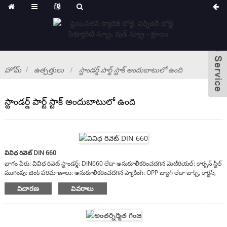
హోమ్
ఉత్పత్తులు
స్టాండర్డ్ పార్ట్ స్టాక్ అందుబాటులో ఉంది
స్టాండర్డ్ పార్ట్ స్టాక్ అందుబాటులో ఉంది
వివిధ రివెట్ DIN 660
భాగం పేరు: వివిధ రివెట్ స్టాండర్డ్: DIN660 లేదా అనుకూలీకరించదగిన మెటీరియల్: కార్బన్ స్టీల్
ముగింపు: జింక్ పరిమాణాలు: అనుకూలీకరించదగిన ప్యాకింగ్: OPP బ్యాగ్ లేదా బాక్స్, కార్టన్,
చెక్క కేస్ వ్యాఖ్యలు: మెటీరియల్, ముగింపు, పరిమాణాలు అనుకూలీకరించదగినవి
విచారణ
వివరాలు