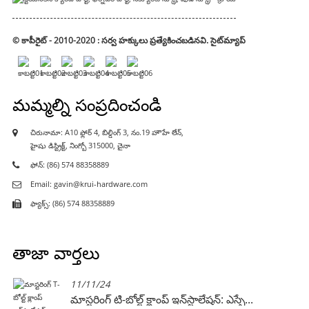
© కాపీరైట్ - 2010-2020 : సర్వ హక్కులు ప్రత్యేకించబడినవి.
సైట్‌మ్యాప్
మమ్మల్ని సంప్రదించండి
చిరునామా: A10 ఫ్లోర్ 4, బిల్డింగ్ 3, నం.19 హౌహే లేన్,
హైషు డిస్ట్రిక్ట్, నింగ్బో 315000, చైనా
ఫోన్: (86) 574 88358889
Email: gavin@krui-hardware.com
ఫ్యాక్స్: (86) 574 88358889
తాజా వార్తలు
11/11/24
..
మాస్టరింగ్ టి-బోల్ట్ క్లాంప్ ఇన్‌స్టాలేషన్: ఎస్సే...