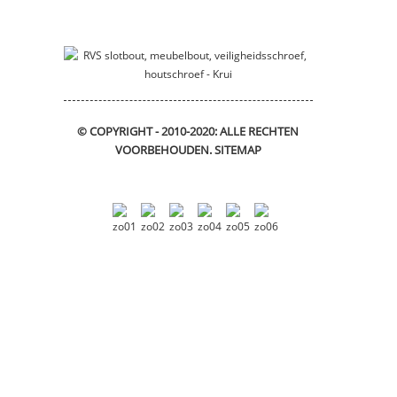
schuifbeugel
DIN912 zeshoekige
inbusbouten
© COPYRIGHT - 2010-2020: ALLE RECHTEN
VOORBEHOUDEN.
SITEMAP
Flensbus