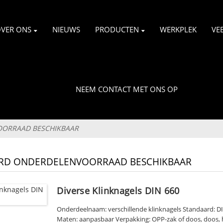
VER ONS
NIEUWS
PRODUCTEN
WERKPLEK
VE
NEEM CONTACT MET ONS OP
ORRAAD BESCHIKBAAR
RD ONDERDELENVOORRAAD BESCHIKBAAR
Diverse Klinknagels DIN 660
Onderdeelnaam: verschillende klinknagels Standaard: DI
Maten: aanpasbaar Verpakking: OPP-zak of doos, doos, h