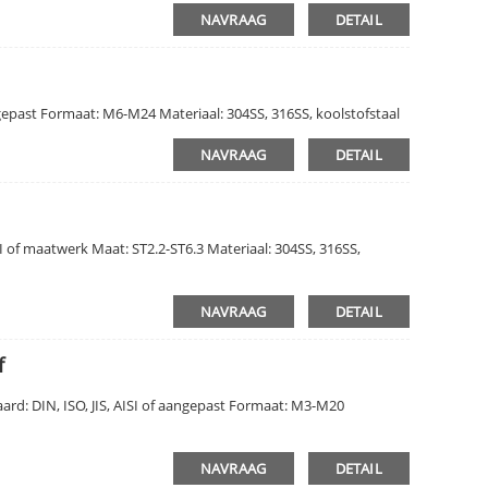
NAVRAAG
DETAIL
epast Formaat: M6-M24 Materiaal: 304SS, 316SS, koolstofstaal
NAVRAAG
DETAIL
SI of maatwerk Maat: ST2.2-ST6.3 Materiaal: 304SS, 316SS,
NAVRAAG
DETAIL
f
rd: DIN, ISO, JIS, AISI of aangepast Formaat: M3-M20
NAVRAAG
DETAIL