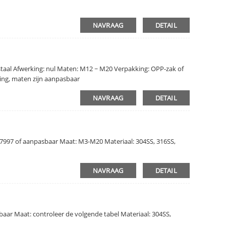
NAVRAAG
DETAIL
taal Afwerking: nul Maten: M12 ~ M20 Verpakking: OPP-zak of
ing, maten zijn aanpasbaar
NAVRAAG
DETAIL
N7997 of aanpasbaar Maat: M3-M20 Materiaal: 304SS, 316SS,
NAVRAAG
DETAIL
aar Maat: controleer de volgende tabel Materiaal: 304SS,