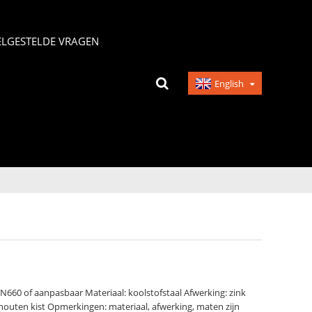
ELGESTELDE VRAGEN
English
N660 of aanpasbaar Materiaal: koolstofstaal Afwerking: zink
outen kist Opmerkingen: materiaal, afwerking, maten zijn