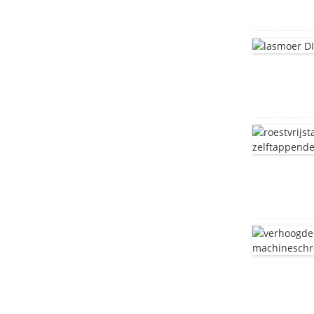
meubelbout
RVS meubelbout
meubel bout
T-kopbout
roestvrijstalen
vierkante halsbouten
DIN603
Paddestoelbouten