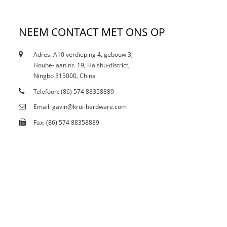
NEEM CONTACT MET ONS OP
Adres: A10 verdieping 4, gebouw 3,
12/10/21
Houhe-laan nr. 19, Haishu-district,
Heeft de huidige inperking gevolgen voor vlekken..
Ningbo 315000, China
Telefoon: (86) 574 88358889
Email: gavin@krui-hardware.com
Fax: (86) 574 88358889