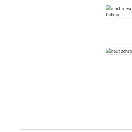
met vierkante hals
DIN603
diepgetrokken tank
roestvrijstalen beugel
motorhuis
Montagebeugel