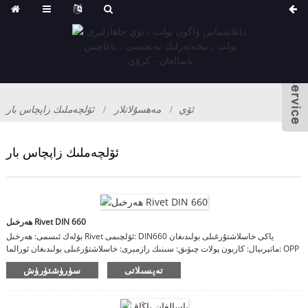
ئۆي
مەھسۇلاتلار
ئۆلچەملىك زاپچاس بار
ئۆلچەملىك زاپچاس بار
ھەرخىل Rivet DIN 660
بۆلەك ئىسمى: ھەرخىل Rivet ئۆلچىمى: DIN660 ياكى خاسلاشتۇرغىلى بولىدىغان
ماتېرىيال: كاربون پولات چىۋىق: سىنىك رازمېرى: خاسلاشتۇرغىلى بولىدىغان ئورالما: OPP
سومكا ياكى ساندۇق ، كارتون ، ياغاچ قېپى ئەسكەرتىش: ماتېرىيال ، تاماملاش ، چوڭ-
تەپسىلاتى
سۈرۈشتۈرۈش
كىچىكلىكى خاسلاشتۇرۇلىدۇ.