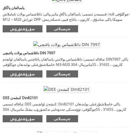
ياسالغان ياڭاق
قىسمەن ئىسمى: ياسالغان ياڭاق ماتېرىيالى: داتلاشماس پولات تاماملاش: null چوڭلۇقى:
M12 ~ M20 ئوراش: OPP سومكا ياكى ساندۇق ، كارتون ، ياغاچ قېپى ئەسكەرتىش:
ماتېرىيال ، تامام ، چوڭ-كىچىكلىكى خاسلاشتۇرۇلىدۇ.
تەپسىلاتى
سۈرۈشتۈرۈش
داتلاشماس پولات ياغىچى DIN 7997
ماقالە ئىسمى: داتلاشماس پولاتتىن ياسالغان ياغاچتىن ياسالغان ئۆلچەم: DIN7997 ياكى
خاسلاشتۇرغىلى بولىدىغان چوڭلۇقى: M3-M20 ماتېرىيال: 304SS ، 316SS ، كاربون
پولات
تەپسىلاتى
سۈرۈشتۈرۈش
DEE كىشەن Din82101
ماقالە ئىسمى: DEE كىشەن ئۆلچىمى: Din82101 ياكى خاسلاشتۇرغىلى بولىدىغان
چوڭلۇقى: تۆۋەندىكى جەدۋەلنى تەكشۈرۈپ بېقىڭ ماتېرىيال: 304SS ، 316SS ، كاربون
پولات
تەپسىلاتى
سۈرۈشتۈرۈش