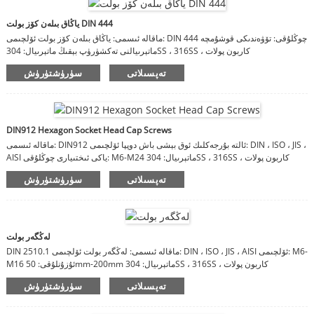
ياڭاق بىلەن كۆز بولت DIN 444
ماقالە ئىسمى: ياڭاق بىلەن كۆز بولت ئۆلچىمى: DIN 444 چوڭلۇقى: تۆۋەندىكى قوشۇمچە
ماتېرىيالنى تەكشۈرۈپ بېقىڭ ماتېرىيال: 304SS ، 316SS ، كاربون پولات
تەپسىلاتى
سۈرۈشتۈرۈش
DIN912 Hexagon Socket Head Cap Screws
ماقالە ئىسمى: DIN912 ئالتە بۇرجەكلىك ئوق بېشى باش دوپپا ئۆلچىمى: DIN ، ISO ، JIS ،
AISI ياكى ئىختىيارى چوڭلۇقى: M6-M24 ماتېرىيال: 304SS ، 316SS ، كاربون پولات
تەپسىلاتى
سۈرۈشتۈرۈش
لەڭگەر بولت
DIN 2510.1 ماقالە ئىسمى: لەڭگەر بولت ئۆلچىمى: DIN ، ISO ، JIS ، AISI ئۆلچىمى: M6-
M16 ئۇزۇنلۇقى: 50mm-200mm ماتېرىيال: 304SS ، 316SS ، كاربون پولات
تەپسىلاتى
سۈرۈشتۈرۈش