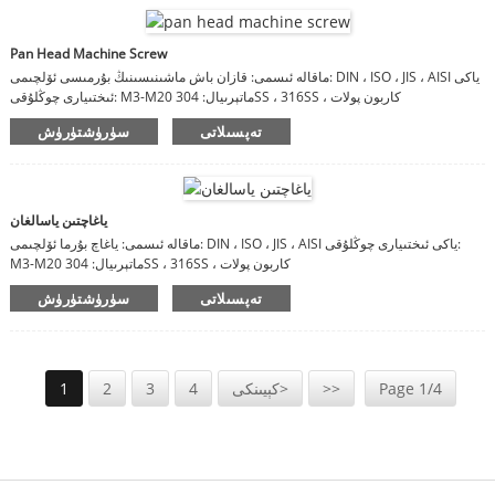
Pan Head Machine Screw
ماقالە ئىسمى: قازان باش ماشىنىسىنىڭ بۇرمىسى ئۆلچىمى: DIN ، ISO ، JIS ، AISI ياكى
ئىختىيارى چوڭلۇقى: M3-M20 ماتېرىيال: 304SS ، 316SS ، كاربون پولات
تەپسىلاتى
سۈرۈشتۈرۈش
ياغاچتىن ياسالغان
ماقالە ئىسمى: ياغاچ بۇرما ئۆلچىمى: DIN ، ISO ، JIS ، AISI ياكى ئىختىيارى چوڭلۇقى:
M3-M20 ماتېرىيال: 304SS ، 316SS ، كاربون پولات
تەپسىلاتى
سۈرۈشتۈرۈش
Page 1/4
>>
كېيىنكى>
4
3
2
1