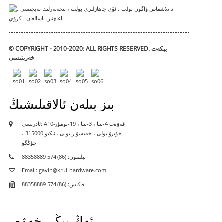
بېكەت
© COPYRIGHT - 2010-2020: ALL RIGHTS RESERVED.
خەرىتىسى
بىز بىلەن ئالاقىلىشىڭ
ئادرېسى: A10-قەۋەت 4-بىنا ، 3-بىنا ، 19-نومۇر
خۇيزۇ يولى ، خەيشۇ رايونى ، نىڭبو 315000 ،
جۇڭگو
تېلېفون: (86) 574 88358889
Email: gavin@krui-hardware.com
فاكىس: (86) 574 88358889
ئەڭ يېڭى خەۋەر