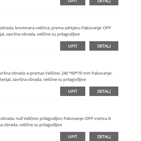
UPIT
DETALJ
šna obrada: kromirana veličina: prema zahtjevu Pakovanje: OPP
al, završna obrada, veličine su prilagodljive
UPIT
DETALJ
ik Završna obrada: e-premaz Veličine: 240 *60*70 mm Pakovanje:
rijal, završna obrada, veličine su prilagodljive
UPIT
DETALJ
 obrada: null Veličine: prilagodljivo Pakovanje: OPP vrećica ili
a obrada, veličine su prilagodljive
UPIT
DETALJ