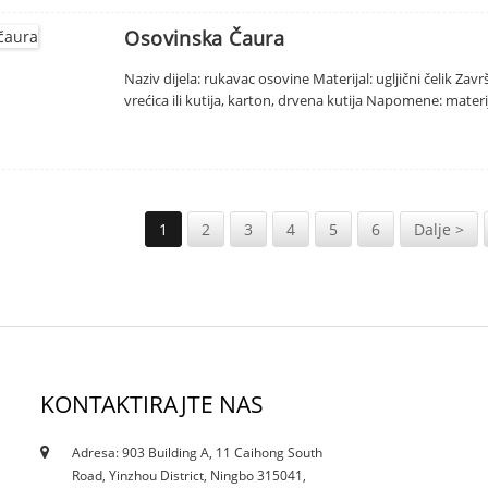
Osovinska Čaura
Naziv dijela: rukavac osovine Materijal: ugljični čelik Za
vrećica ili kutija, karton, drvena kutija Napomene: materij
1
2
3
4
5
6
Dalje >
KONTAKTIRAJTE NAS
Adresa: 903 Building A, 11 Caihong South
12/10/21
Road, Yinzhou District, Ningbo 315041,
Da li trenutno smanjenje utiče na mrlje...