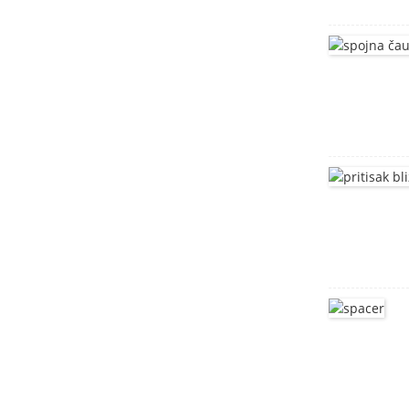
Vijak sa T glavom
Vijci sa kvadratnim vratom
od nerđajućeg čelika
DIN603
Vijci sa četvrtastim vratom
glave gljive DIN603
duboko izvučeni rezervoar
Nosač od nerđajućeg
čelika