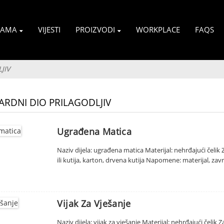
NAMA
VIJESTI
PROIZVODI
WORKPLACE
FAQS
JIV
RDNI DIO PRILAGODLJIV
Ugrađena Matica
Naziv dijela: ugrađena matica Materijal: nehrđajući čeli
ili kutija, karton, drvena kutija Napomene: materijal, zav
Vijak Za Vješanje
Naziv dijela: vijak za vješanje Materijal: nehrđajući čelik