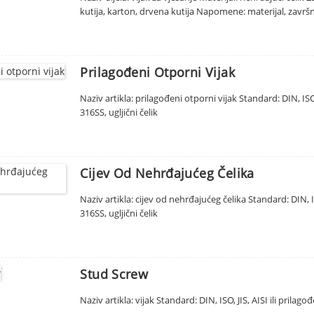
kutija, karton, drvena kutija Napomene: materijal, završn
Prilagođeni Otporni Vijak
Naziv artikla: prilagođeni otporni vijak Standard: DIN, ISO,
316SS, ugljični čelik
Cijev Od Nehrđajućeg Čelika
Naziv artikla: cijev od nehrđajućeg čelika Standard: DIN, IS
316SS, ugljični čelik
Stud Screw
Naziv artikla: vijak Standard: DIN, ISO, JIS, AISI ili prilag