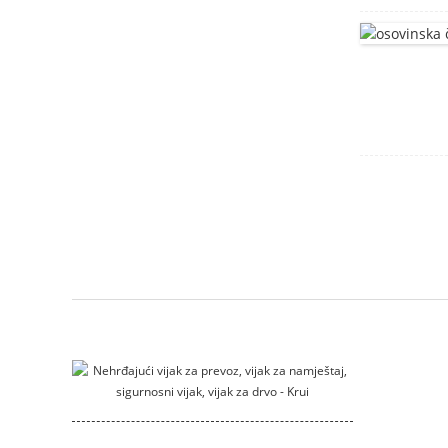
kućište motora
Montažni nosač
klizni_zagrada
DIN912 Vijci sa
šesterokutnom
glavom
Čaura prirubnice