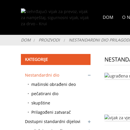
DOM
O 
DOM
PROIZVODI
NESTANDARDNI DIO PRILAGODL
NESTANDA
KATEGORIJE
Nestandardni dio
prilagodljiv
mašinski obrađeni deo
pečatirani dio
skupštine
Prilagođeni zatvarač
Dostupni standardni dijelovi