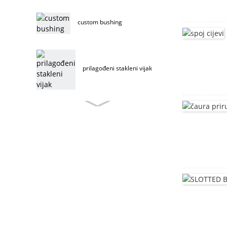
custom bushing
prilagođeni stakleni vijak
vijak za namještaj po mjeri
vijak za namještaj od
nehrđajućeg čelika
vijak za namještaj