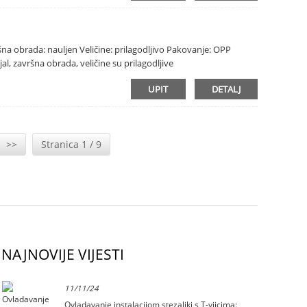
vršna obrada: nauljen Veličine: prilagodljivo Pakovanje: OPP
al, završna obrada, veličine su prilagodljive
UPIT
DETALJ
>>
Stranica 1 / 9
NAJNOVIJE VIJESTI
11/11/24
Ovladavanje instalacijom stezaljki s T-vijcima: