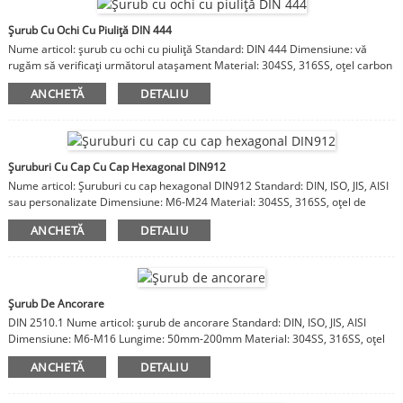
Șurub Cu Ochi Cu Piuliță DIN 444
Nume articol: șurub cu ochi cu piuliță Standard: DIN 444 Dimensiune: vă
rugăm să verificați următorul atașament Material: 304SS, 316SS, oțel carbon
ANCHETĂ
DETALIU
Șuruburi Cu Cap Cu Cap Hexagonal DIN912
Nume articol: Șuruburi cu cap hexagonal DIN912 Standard: DIN, ISO, JIS, AISI
sau personalizate Dimensiune: M6-M24 Material: 304SS, 316SS, oțel de
carbon
ANCHETĂ
DETALIU
Șurub De Ancorare
DIN 2510.1 Nume articol: șurub de ancorare Standard: DIN, ISO, JIS, AISI
Dimensiune: M6-M16 Lungime: 50mm-200mm Material: 304SS, 316SS, oțel
carbon
ANCHETĂ
DETALIU