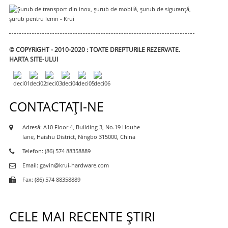
© COPYRIGHT - 2010-2020 : TOATE DREPTURILE REZERVATE.
HARTA SITE-ULUI
CONTACTAŢI-NE
Adresă: A10 Floor 4, Building 3, No.19 Houhe
lane, Haishu District, Ningbo 315000, China
Telefon: (86) 574 88358889
Email: gavin@krui-hardware.com
Fax: (86) 574 88358889
CELE MAI RECENTE ȘTIRI