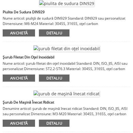
Piulita De Sudura DIN929
Nume articol: piuliță de sudură DIN929 Standard: DIN929 sau personalizat
Dimensiune: M6-M24 Material: 304SS, 316SS, oțel carbon
ANCHETĂ
DETALIU
Șurub Filetat Din Oțel Inoxidabil
Nume articol: șurub filetat din oțel inoxidabil Standard: DIN, ISO, JIS, AISI sau
personalizat Dimensiune: ST2.2-ST6.3 Material: 304SS, 316SS, oțel carbon
ANCHETĂ
DETALIU
Șurub De Mașină Înecat Ridicat
Denumire articol: șurub de mașină înecat ridicat Standard: DIN, ISO, JIS, AISI
sau personalizat Dimensiune: M3-M20 Material: 304SS, 316SS, oțel carbon
ANCHETĂ
DETALIU