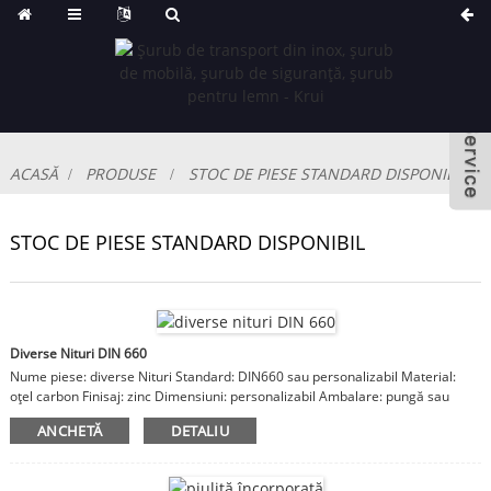
ACASĂ
PRODUSE
STOC DE PIESE STANDARD DISPONIBIL
STOC DE PIESE STANDARD DISPONIBIL
Diverse Nituri DIN 660
Nume piese: diverse Nituri Standard: DIN660 sau personalizabil Material:
oțel carbon Finisaj: zinc Dimensiuni: personalizabil Ambalare: pungă sau
cutie OPP, carton, carcasă din lemn Observații: material, finisaj, dimensiunile
ANCHETĂ
DETALIU
sunt personalizabile