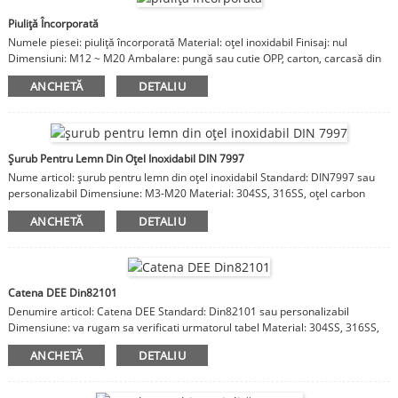
Piuliță Încorporată
Numele piesei: piuliță încorporată Material: oțel inoxidabil Finisaj: nul
Dimensiuni: M12 ~ M20 Ambalare: pungă sau cutie OPP, carton, carcasă din
lemn Observații: material, finisaj, dimensiunile sunt personalizabile
ANCHETĂ
DETALIU
Șurub Pentru Lemn Din Oțel Inoxidabil DIN 7997
Nume articol: șurub pentru lemn din oțel inoxidabil Standard: DIN7997 sau
personalizabil Dimensiune: M3-M20 Material: 304SS, 316SS, oțel carbon
ANCHETĂ
DETALIU
Catena DEE Din82101
Denumire articol: Catena DEE Standard: Din82101 sau personalizabil
Dimensiune: va rugam sa verificati urmatorul tabel Material: 304SS, 316SS,
otel carbon
ANCHETĂ
DETALIU