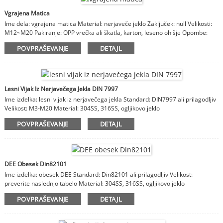
Vgrajena Matica
Ime dela: vgrajena matica Material: nerjaveče jeklo Zaključek: null Velikosti:
M12~M20 Pakiranje: OPP vrečka ali škatla, karton, leseno ohišje Opombe:
material, zaključek, velikosti so prilagodljive
POVPRAŠEVANJE
DETAJL
Lesni Vijak Iz Nerjavečega Jekla DIN 7997
Ime izdelka: lesni vijak iz nerjavečega jekla Standard: DIN7997 ali prilagodljiv
Velikost: M3-M20 Material: 304SS, 316SS, ogljikovo jeklo
POVPRAŠEVANJE
DETAJL
DEE Obesek Din82101
Ime izdelka: obesek DEE Standard: Din82101 ali prilagodljiv Velikost:
preverite naslednjo tabelo Material: 304SS, 316SS, ogljikovo jeklo
POVPRAŠEVANJE
DETAJL