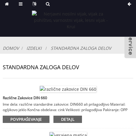
DOMOV
IZDELKI
STANDARDNA ZALOGA DELOV
STANDARDNA ZALOGA DELOV
Različne Zakovice DIN 660
Ime dela: različne standardne zakovice: DIN660 ali prilagodljivo Material:
ogljikovo jeklo Končna obdelava: cink Velikosti: prilagodljiva Pakiranje: OPP
vrečka ali škatla, karton, leseno ohišje Opombe: material, končna obdelava,
POVPRAŠEVANJE
DETAJL
velikosti so prilagodljive