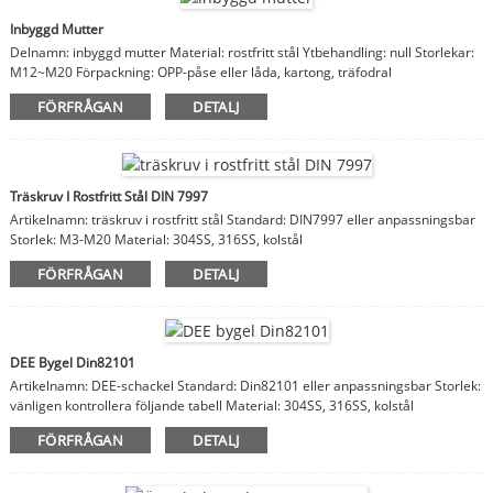
Inbyggd Mutter
Delnamn: inbyggd mutter Material: rostfritt stål Ytbehandling: null Storlekar:
M12~M20 Förpackning: OPP-påse eller låda, kartong, träfodral
Anmärkningar: material, finish, storlekar är anpassningsbara
FÖRFRÅGAN
DETALJ
Träskruv I Rostfritt Stål DIN 7997
Artikelnamn: träskruv i rostfritt stål Standard: DIN7997 eller anpassningsbar
Storlek: M3-M20 Material: 304SS, 316SS, kolstål
FÖRFRÅGAN
DETALJ
DEE Bygel Din82101
Artikelnamn: DEE-schackel Standard: Din82101 eller anpassningsbar Storlek:
vänligen kontrollera följande tabell Material: 304SS, 316SS, kolstål
FÖRFRÅGAN
DETALJ