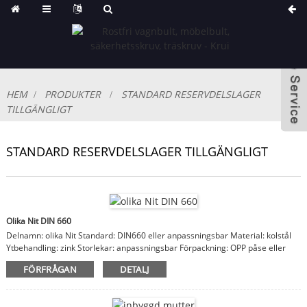
HEM
PRODUKTER
STANDARD RESERVDELSLAGER
TILLGÄNGLIGT
STANDARD RESERVDELSLAGER TILLGÄNGLIGT
Olika Nit DIN 660
Delnamn: olika Nit Standard: DIN660 eller anpassningsbar Material: kolstål
Ytbehandling: zink Storlekar: anpassningsbar Förpackning: OPP påse eller
låda, kartong, träfodral Anmärkningar: material, finish, storlekar är
FÖRFRÅGAN
DETALJ
anpassningsbara