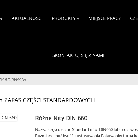
AKTUALNOŚCI
PRODUKTY
MIEJSCE PRACY
CZ
SKONTAKTUJ SIĘ Z NAMI
ANDARDOWYCH
Y ZAPAS CZĘŚCI STANDARDOWYCH
Różne Nity DIN 660
Nazwa części: różne Standard nitu: DIN660 lub możliwo
Rozmiary: możliwość dostosowania Pakowanie: torba lub