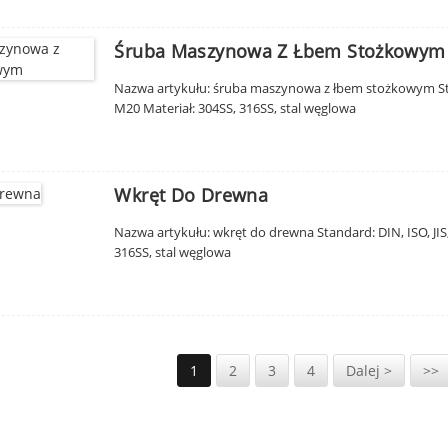
Śruba Maszynowa Z Łbem Stożkowym
Nazwa artykułu: śruba maszynowa z łbem stożkowym Stan
M20 Materiał: 304SS, 316SS, stal węglowa
Wkręt Do Drewna
Nazwa artykułu: wkręt do drewna Standard: DIN, ISO, JI
316SS, stal węglowa
1
2
3
4
Dalej >
>>