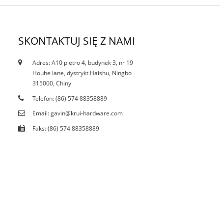
SKONTAKTUJ SIĘ Z NAMI
Adres: A10 piętro 4, budynek 3, nr 19
12.10.21
Houhe lane, dystrykt Haishu, Ningbo
Czy obecne ograniczenie wpływa na plamy...
315000, Chiny
Telefon: (86) 574 88358889
Email: gavin@krui-hardware.com
Faks: (86) 574 88358889