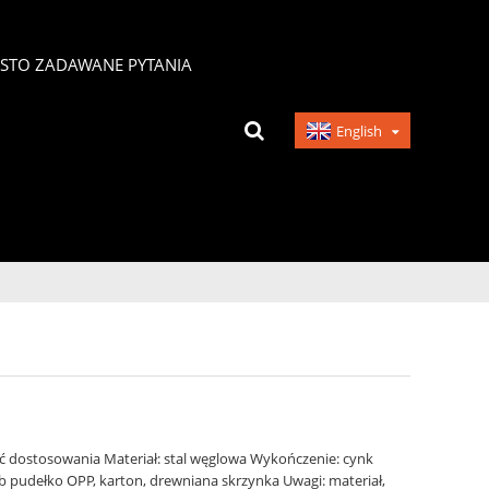
ĘSTO ZADAWANE PYTANIA
English
ść dostosowania Materiał: stal węglowa Wykończenie: cynk
 pudełko OPP, karton, drewniana skrzynka Uwagi: materiał,