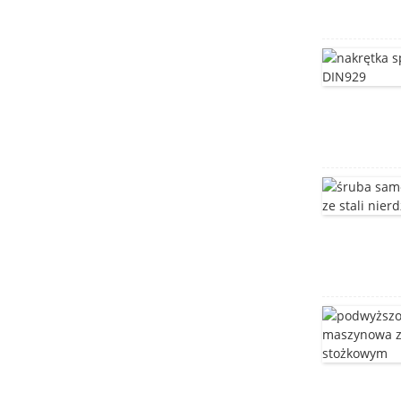
śruba meblowa
Śruba meblowa ze stali
nierdzewnej
śruba meblowa
Śruba z łbem T
śruby z kwadratowym
łbem ze stali
nierdzewnej DIN603
Śruby z łbem