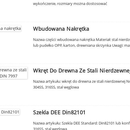
wykończenie, rozmiary można dostosować
Wbudowana Nakrętka
Nazwa części: wbudowana nakrętka Materiał: stal nier
lub pudełko OPP, karton, drewniana skrzynka Uwagi: m
Wkręt Do Drewna Ze Stali Nierdzewne
Nazwa artykułu: wkręt do drewna ze stali nierdzewnej 
304SS, 316SS, stal węglowa
Szekla DEE Din82101
Nazwa artykułu: Szekla DEE Standard: Din82101 lub konf
316SS, stal węglowa