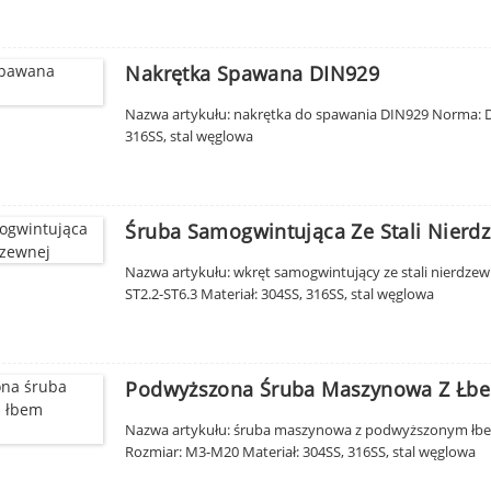
Nakrętka Spawana DIN929
Nazwa artykułu: nakrętka do spawania DIN929 Norma: D
316SS, stal węglowa
Śruba Samogwintująca Ze Stali Nierd
Nazwa artykułu: wkręt samogwintujący ze stali nierdzewn
ST2.2-ST6.3 Materiał: 304SS, 316SS, stal węglowa
Podwyższona Śruba Maszynowa Z Łb
Nazwa artykułu: śruba maszynowa z podwyższonym łbem 
Rozmiar: M3-M20 Materiał: 304SS, 316SS, stal węglowa