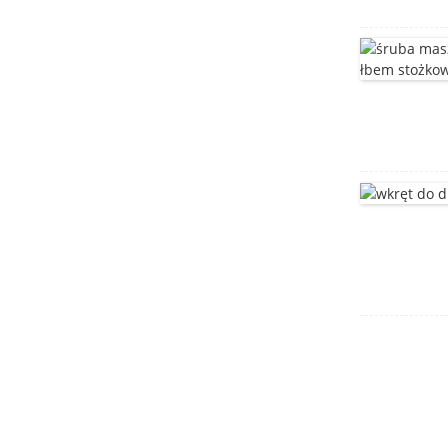
grzybkowym z
kwadratowym łbem
DIN603
głęboko tłoczony zbiornik
Wspornik ze stali
nierdzewnej
obudowa silnika
Wspornik montażowy