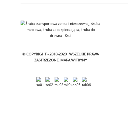
przesuwny wspornik
Śruby z łbem
gniazdowym
sześciokątnym DIN912
© COPYRIGHT - 2010-2020 : WSZELKIE PRAWA
Tuleja kołnierzowa
ZASTRZEŻONE.
MAPA WITRYNY