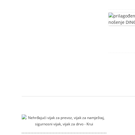
Nosač od nerđajućeg
čelika
kućište motora
Montažni nosač
klizni_zagrada
DIN912 Vijci sa
šesterokutnom
glavom