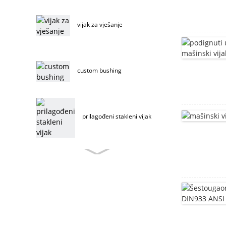
vijak za vješanje
custom bushing
prilagođeni stakleni vijak
vijak za namještaj po mjeri
vijak za namještaj od
nehrđajućeg čelika