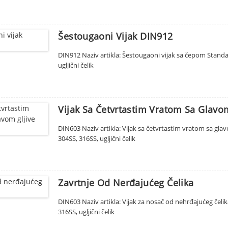
Šestougaoni Vijak DIN912
DIN912 Naziv artikla: Šestougaoni vijak sa čepom Standard
ugljični čelik
Vijak Sa Četvrtastim Vratom Sa Glavo
DIN603 Naziv artikla: Vijak sa četvrtastim vratom sa glavo
304SS, 316SS, ugljični čelik
Zavrtnje Od Nerđajućeg Čelika
DIN603 Naziv artikla: Vijak za nosač od nehrđajućeg čelika
316SS, ugljični čelik