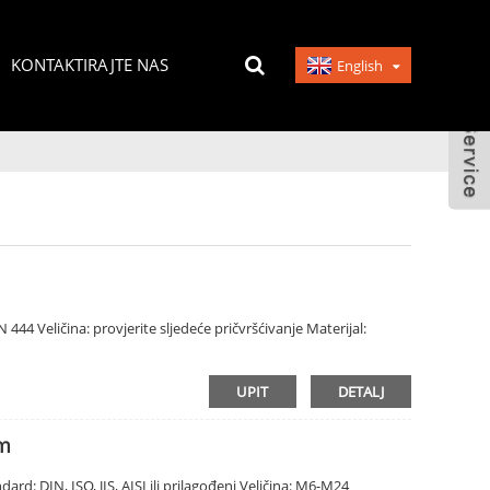
KONTAKTIRAJTE NAS
English
444 Veličina: provjerite sljedeće pričvršćivanje Materijal:
UPIT
DETALJ
om
rd: DIN, ISO, JIS, AISI ili prilagođeni Veličina: M6-M24