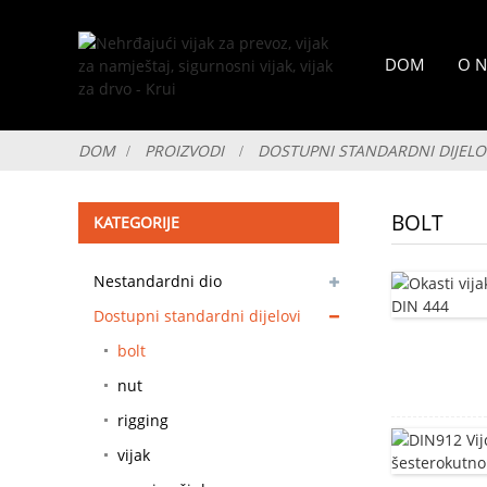
DOM
O 
DOM
PROIZVODI
DOSTUPNI STANDARDNI DIJELO
BOLT
KATEGORIJE
Nestandardni dio
prilagodljiv
Dostupni standardni dijelovi
bolt
nut
rigging
vijak