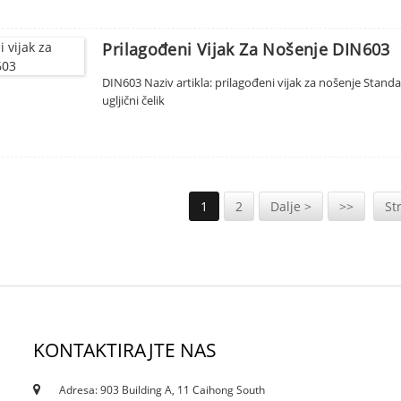
Prilagođeni Vijak Za Nošenje DIN603
DIN603 Naziv artikla: prilagođeni vijak za nošenje Standar
ugljični čelik
1
2
Dalje >
>>
St
KONTAKTIRAJTE NAS
Adresa: 903 Building A, 11 Caihong South
12/10/21