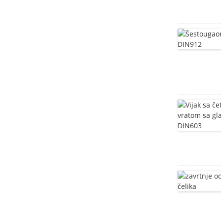
vijak za namještaj
Vijak sa T glavom
Vijci sa kvadratnim vratom
od nerđajućeg čelika
DIN603
Vijci sa četvrtastim vratom
glave gljive DIN603
duboko izvučeni rezervoar