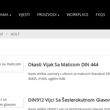
NAMA
VIJESTI
PROIZVODI
WORKPLACE
FAQS
VI
BOLT
Okasti Vijak Sa Maticom DIN 444
Naziv artikla: zavrtanj s ušicom sa maticom Standard: DIN 
304SS, 316SS, ugljični čelik
DIN912 Vijci Sa Šesterokutnom Glav
Naziv artikla: DIN912 vijci sa šesterokutnom glavom Standa