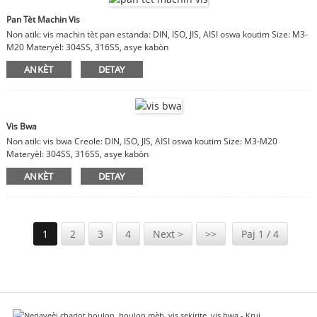
Pan Tèt Machin Vis
Non atik: vis machin tèt pan estanda: DIN, ISO, JIS, AISI oswa koutim Size: M3-
M20 Materyèl: 304SS, 316SS, asye kabòn
ANKÈT
DETAY
Vis Bwa
Non atik: vis bwa Creole: DIN, ISO, JIS, AISI oswa koutim Size: M3-M20
Materyèl: 304SS, 316SS, asye kabòn
ANKÈT
DETAY
1
2
3
4
Next >
>>
Paj 1 / 4