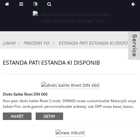
LAKAY
PWODWI YO
ESTANDA PATI ESTANDA KI DISPONIB
ESTANDA PATI ESTANDA KI DISPONIB
Divès Kalite Rivet DIN 660
Non pati: divès kalite Rivet Creole: DIN660 oswa customizable Materyèl: asye
kabòn Fini: zenk gwosè: personnalisable anbalaj: sak OPP oswa bwat, katon,
ka bwa Remak: materyèl, fini, gwosè yo customizable
ANKÈT
DETAY