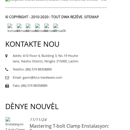
© COPYRIGHT - 2010-2020 : TOUT DWA REZÈVE.
SITEMAP
KONTAKTE NOU
Adrès: A10 Floor 4, Building 3, No.19 Houhe
lane, Haishu District, Ningbo 315000, Lachin
Telefòn: (86) 574 88358889
Email: gavin@krui-hardware.com
Faks: (86) 574 88358889
DÈNYE NOUVÈL
11/11/24
...
Mastering T-bolt Clamp Enstalasyon: