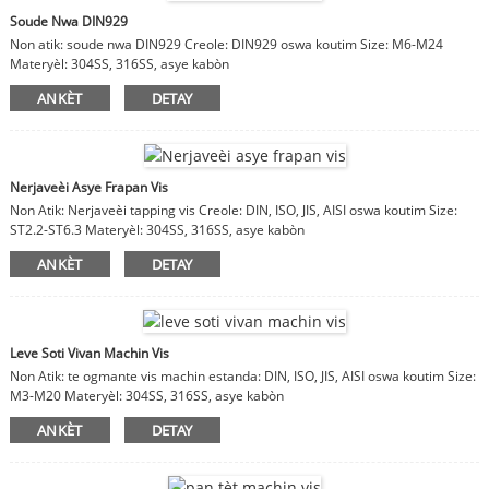
Soude Nwa DIN929
Non atik: soude nwa DIN929 Creole: DIN929 oswa koutim Size: M6-M24
Materyèl: 304SS, 316SS, asye kabòn
ANKÈT
DETAY
Nerjaveèi Asye Frapan Vis
Non Atik: Nerjaveèi tapping vis Creole: DIN, ISO, JIS, AISI oswa koutim Size:
ST2.2-ST6.3 Materyèl: 304SS, 316SS, asye kabòn
ANKÈT
DETAY
Leve Soti Vivan Machin Vis
Non Atik: te ogmante vis machin estanda: DIN, ISO, JIS, AISI oswa koutim Size:
M3-M20 Materyèl: 304SS, 316SS, asye kabòn
ANKÈT
DETAY