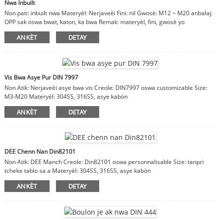
Nwa Inbuilt
Non pati: inbuilt nwa Materyèl: Nerjaveèi Fini: nil Gwosè: M12 ~ M20 anbalaj:
OPP sak oswa bwat, katon, ka bwa Remak: materyèl, fini, gwosè yo
customizable
ANKÈT
DETAY
Vis Bwa Asye Pur DIN 7997
Non Atik: Nerjaveèi asye bwa vis Creole: DIN7997 oswa customizable Size:
M3-M20 Materyèl: 304SS, 316SS, asye kabòn
ANKÈT
DETAY
DEE Chenn Nan Din82101
Non Atik: DEE Manch Creole: Din82101 oswa personnalisable Size: tanpri
tcheke tablo sa a Materyèl: 304SS, 316SS, asye kabòn
ANKÈT
DETAY