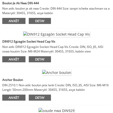
Boulon Je Ak Nwa DIN 444
Non atik: boulon je ak nwa Creole: DIN 444 Size: tanpri tcheke atachman sa a
Materyèl: 304SS, 316SS, asye kabòn
ANKÈT
DETAY
DIN912 Egzagòn Socket Head Cap Vis
Non atik: DIN912 Egzagòn Socket Head Cap Vis Creole: DIN, ISO, JIS, AISI
oswa koutim Size: M6-M24 Materyèl: 304SS, 316SS, kabòn stee
ANKÈT
DETAY
Anchor Boulon
DIN 2510.1 Non atik: boulon jete lank Creole: DIN, ISO, JIS, AISI Size: M6-M16
Longè: 50mm-200mm Materyèl: 304SS, 316SS, asye kabòn
ANKÈT
DETAY