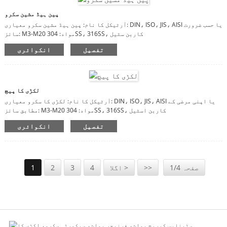
پین ہیڈ مشین سکرو
آرٹیکل کا نام: پین ہیڈ مشین سکرو معیاری: DIN، ISO، JIS، AISI یا حسب ضرورت
سائز: M3-M20 مواد: 304SS، 316SS، کاربن سٹیل
تفصیل
انکوائری
لکڑی کا پیچ
آرٹیکل کا نام: لکڑی کا سکرو معیاری: DIN، ISO، JIS، AISI یا اپنی مرضی کے
مطابق سائز: M3-M20 مواد: 304SS، 316SS، کاربن اسٹیل
تفصیل
انکوائری
صفحہ 1/4
>>
اگلا >
4
3
2
1