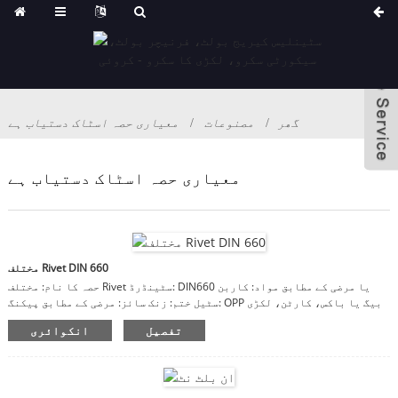
گھر
مصنوعات
معیاری حصہ اسٹاک دستیاب ہے
معیاری حصہ اسٹاک دستیاب ہے
مختلف Rivet DIN 660
حصہ کا نام: مختلف Rivet سٹینڈرڈ: DIN660 یا مرضی کے مطابق مواد: کاربن
سٹیل ختم: زنک سائز: مرضی کے مطابق پیکنگ: OPP بیگ یا باکس، کارٹن، لکڑی
کے کیس ریمارکس: مواد، ختم، سائز مرضی کے مطابق ہیں
تفصیل
انکوائری