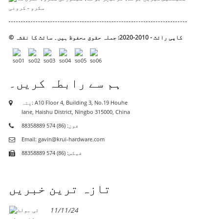
© کاپی رائٹ - 2010-2020: جملہ حقوق محفوظ ہیں۔
سائٹ کا نقشہ
ہم سے رابطہ کریں۔
پتہ: A10 Floor 4, Building 3, No.19 Houhe
lane, Haishu District, Ningbo 315000, China
فون: (86) 574 88358889
Email: gavin@krui-hardware.com
فیکس: (86) 574 88358889
تازہ ترین خبریں
11/11/24