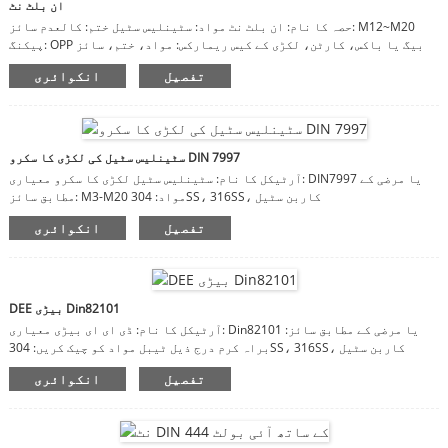
ان بلٹ نٹ
حصہ کا نام: ان بلٹ نٹ مواد: سٹینلیس سٹیل ختم: کالعدم سائز: M12~M20
پیکنگ: OPP بیگ یا باکس، کارٹن، لکڑی کے کیس ریمارکس: مواد، ختم، سائز
مرضی کے مطابق ہیں
تفصیل
انکوائری
سٹینلیس سٹیل کی لکڑی کا سکرو DIN 7997
آرٹیکل کا نام: سٹینلیس سٹیل لکڑی کا سکرو معیاری: DIN7997 یا مرضی کے
مطابق سائز: M3-M20 مواد: 304SS، 316SS، کاربن سٹیل
تفصیل
انکوائری
DEE بیڑی Din82101
آرٹیکل کا نام: ڈی ای ای بیڑی معیاری: Din82101 یا مرضی کے مطابق سائز:
براہ کرم درج ذیل ٹیبل مواد کو چیک کریں: 304SS، 316SS، کاربن سٹیل
تفصیل
انکوائری