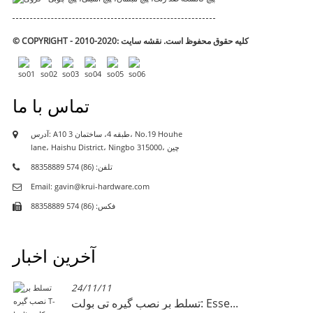
© COPYRIGHT - 2010-2020: کلیه حقوق محفوظ است.
نقشه سایت
تماس با ما
آدرس: A10 طبقه 4، ساختمان 3، No.19 Houhe
lane، Haishu District، Ningbo 315000، چین
تلفن: (86) 574 88358889
Email: gavin@krui-hardware.com
فکس: (86) 574 88358889
آخرین اخبار
24/11/11
تسلط بر نصب گیره تی بولت: Esse...
آیا کاهش