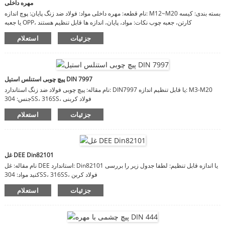
مهره داخلی
نام قطعه: مهره داخلی مواد: فولاد ضد زنگ پایان: پوچ اندازه: M12~M20 بسته بندی: کیسه
یا جعبه OPP، کارتن، جعبه چوب نکات: مواد، پایان، اندازه ها قابل تنظیم هستند
جزئیات
استعلام
پیچ چوبی استنلس استیل DIN 7997
نام مقاله: پیچ چوبی فولاد ضد زنگ استاندارد: DIN7997 یا قابل تنظیم اندازه: M3-M20
جنس: 304SS، 316SS، فولاد کربنی
جزئیات
استعلام
غل DEE Din82101
نام مقاله: غل DEE استاندارد: Din82101 یا اندازه قابل تنظیم: لطفا جدول زیر را بررسی
کنید مواد: 304SS، 316SS، فولاد کربن
جزئیات
استعلام