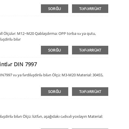
SORĞU
TƏFƏRRÜAT
null Ölçülər: M12~M20 Qablaşdırma: OPP torba və ya qutu,
əşdirilə bilər
SORĞU
TƏFƏRRÜAT
ntlər DIN 7997
N7997 və ya fərdiləşdirilə bilən Ölçü: M3-M20 Material: 304SS,
SORĞU
TƏFƏRRÜAT
şdirilə bilən Ölçü: lütfən, aşağıdakı cədvəli yoxlayın Material: