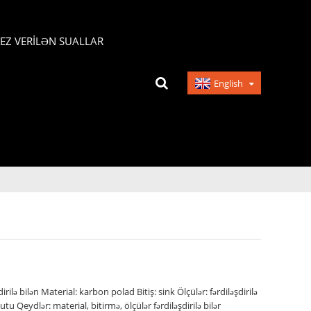
TEZ VERILƏN SUALLAR
English
rilə bilən Material: karbon polad Bitiş: sink Ölçülər: fərdiləşdirilə
 Qeydlər: material, bitirmə, ölçülər fərdiləşdirilə bilər