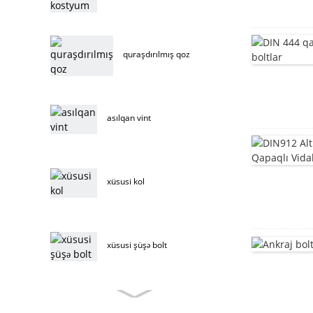
quraşdırılmış qoz
asılqan vint
xüsusi kol
xüsusi şüşə bolt
xüsusi mebel boltu