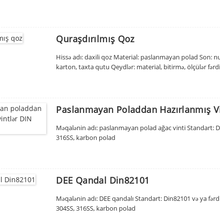
Quraşdırılmış Qoz
Hissə adı: daxili qoz Material: paslanmayan polad Son: 
karton, taxta qutu Qeydlər: material, bitirmə, ölçülər fərdil
Paslanmayan Poladdan Hazırlanmış Vi
Məqalənin adı: paslanmayan polad ağac vinti Standart: DI
316SS, karbon polad
DEE Qandal Din82101
Məqalənin adı: DEE qandalı Standart: Din82101 və ya fərdilə
304SS, 316SS, karbon polad