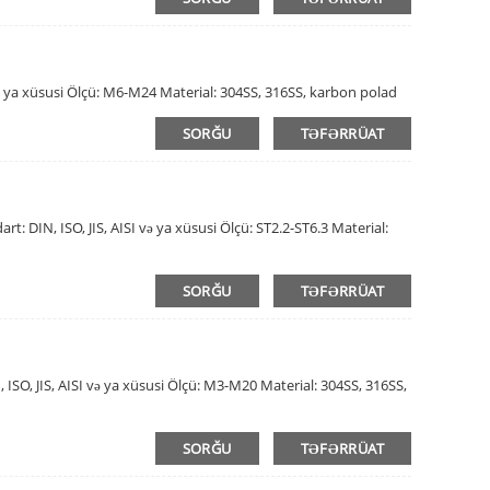
ya xüsusi Ölçü: M6-M24 Material: 304SS, 316SS, karbon polad
SORĞU
TƏFƏRRÜAT
 DIN, ISO, JIS, AISI və ya xüsusi Ölçü: ST2.2-ST6.3 Material:
SORĞU
TƏFƏRRÜAT
, ISO, JIS, AISI və ya xüsusi Ölçü: M3-M20 Material: 304SS, 316SS,
SORĞU
TƏFƏRRÜAT