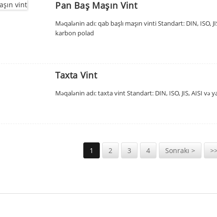
Pan Baş Maşın Vint
Məqalənin adı: qab başlı maşın vinti Standart: DIN, ISO, J
karbon polad
Taxta Vint
Məqalənin adı: taxta vint Standart: DIN, ISO, JIS, AISI v
1
2
3
4
Sonrakı >
>