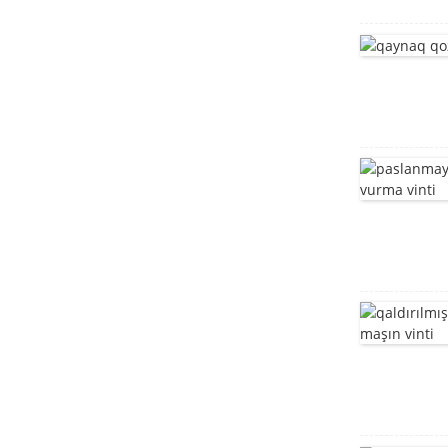
paslanmayan poladdan
hazırlanmış mebel boltu
mebel boltu
T başlı bolt
Paslanmayan poladdan
kvadrat boyunlu boltlar
DIN603