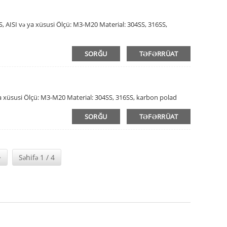
IS, AISI və ya xüsusi Ölçü: M3-M20 Material: 304SS, 316SS,
SORĞU
TƏFƏRRÜAT
ə ya xüsusi Ölçü: M3-M20 Material: 304SS, 316SS, karbon polad
SORĞU
TƏFƏRRÜAT
>
Səhifə 1 / 4