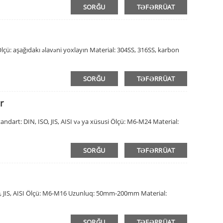
SORĞU
TƏFƏRRÜAT
Ölçü: aşağıdakı əlavəni yoxlayın Material: 304SS, 316SS, karbon
SORĞU
TƏFƏRRÜAT
r
tandart: DIN, ISO, JIS, AISI və ya xüsusi Ölçü: M6-M24 Material:
SORĞU
TƏFƏRRÜAT
SO, JIS, AISI Ölçü: M6-M16 Uzunluq: 50mm-200mm Material:
SORĞU
TƏFƏRRÜAT