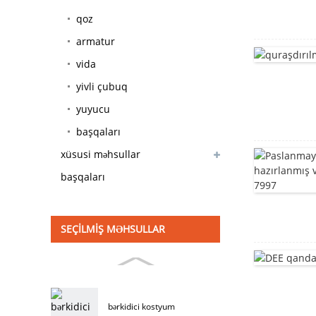
qoz
armatur
vida
yivli çubuq
yuyucu
başqaları
xüsusi məhsullar
başqaları
SEÇILMIŞ MƏHSULLAR
bərkidici kostyum