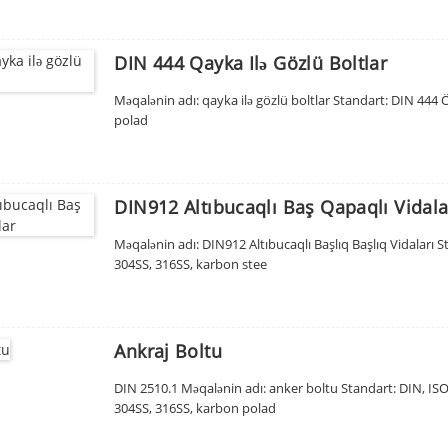
DIN 444 Qayka Ilə Gözlü Boltlar
Məqalənin adı: qayka ilə gözlü boltlar Standart: DIN 444 
polad
DIN912 Altıbucaqlı Baş Qapaqlı Vidala
Məqalənin adı: DIN912 Altıbucaqlı Başlıq Başlıq Vidaları S
304SS, 316SS, karbon stee
Ankraj Boltu
DIN 2510.1 Məqalənin adı: anker boltu Standart: DIN, I
304SS, 316SS, karbon polad