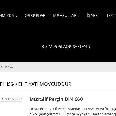
IMIZDA
XƏBƏRLƏR
MƏHSULLAR
İŞ YERI
TEZ-
BIZIMLƏ ƏLAQƏ SAXLAYIN
VCUDDUR
T HISSƏ EHTIYATI MÖVCUDDUR
Müxtəlif Perçin DIN 660
Hissə adı: müxtəlif Perçin Standartı: DIN660 və ya fərdiləşdi
bilən Qablaşdırma: OPP çanta və ya qutu, karton, taxta qutu