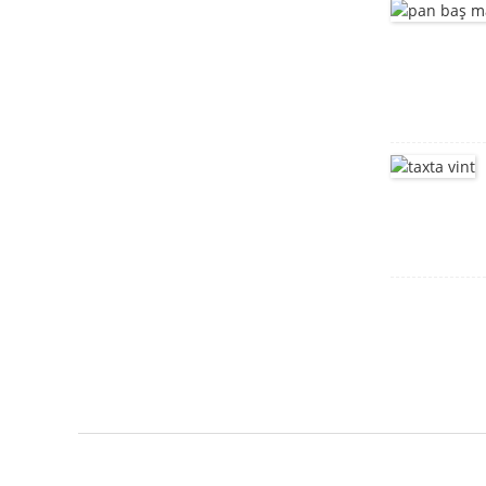
Göbələk başlı kvadrat
boyunlu boltlar DIN603
dərin çəkilmiş tank
paslanmayan polad
braket
motor korpusu
Montaj braketi