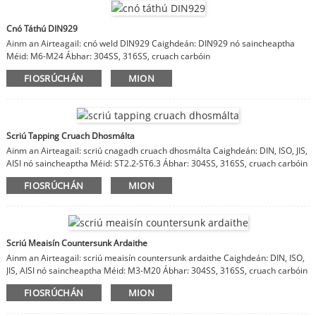
Cnó Táthú DIN929
Ainm an Airteagail: cnó weld DIN929 Caighdeán: DIN929 nó saincheaptha
Méid: M6-M24 Ábhar: 304SS, 316SS, cruach carbóin
FIOSRÚCHÁN
MION
Scriú Tapping Cruach Dhosmálta
Ainm an Airteagail: scriú cnagadh cruach dhosmálta Caighdeán: DIN, ISO, JIS,
AISI nó saincheaptha Méid: ST2.2-ST6.3 Ábhar: 304SS, 316SS, cruach carbóin
FIOSRÚCHÁN
MION
Scriú Meaisín Countersunk Ardaithe
Ainm an Airteagail: scriú meaisín countersunk ardaithe Caighdeán: DIN, ISO,
JIS, AISI nó saincheaptha Méid: M3-M20 Ábhar: 304SS, 316SS, cruach carbóin
FIOSRÚCHÁN
MION