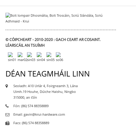
© CÓIPCHEART - 2010-2020 : GACH CEART AR COSAINT.
LÉARSCÁIL AN TSUÍMH
DÉAN TEAGMHÁIL LINN
Seoladh: A10 Urlár 4, Foirgneamh 3, Lána
Uimh.19 Houhe, Dúiche Haishu, Ningbo
315000, an tSín
Fón: (86) 574 88358889
Email: gavin@krui-hardware.com
Facs: (86) 574 88358889