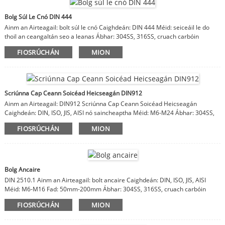
Bolg Súl Le Cnó DIN 444
Ainm an Airteagail: bolt súl le cnó Caighdeán: DIN 444 Méid: seiceáil le do
thoil an ceangaltán seo a leanas Ábhar: 304SS, 316SS, cruach carbóin
FIOSRÚCHÁN
MION
Scriúnna Cap Ceann Soicéad Heicseagán DIN912
Ainm an Airteagail: DIN912 Scriúnna Cap Ceann Soicéad Heicseagán
Caighdeán: DIN, ISO, JIS, AISI nó saincheaptha Méid: M6-M24 Ábhar: 304SS,
316SS, stee carbóin
FIOSRÚCHÁN
MION
Bolg Ancaire
DIN 2510.1 Ainm an Airteagail: bolt ancaire Caighdeán: DIN, ISO, JIS, AISI
Méid: M6-M16 Fad: 50mm-200mm Ábhar: 304SS, 316SS, cruach carbóin
FIOSRÚCHÁN
MION