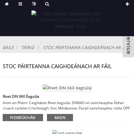
BAILE
TÁIRGÍ
STOC PÁIRTEANNA CAIGHDEÁNACH AR FÁIL
STOC PÁIRTEANNA CAIGHDEÁNACH AR FÁIL
Rivet DIN 660 Éagsúla
Ainm an Pháirt: Caighdeán Rivet éagsúla: DIN660 nó saincheaptha Ábhar:
cruach carbóin Críochnaigh: Sinc Méideanna: Pacáil saincheaptha: mála OPP
nó bosca, cartán, cás adhmaid Nótaí: ábhar, bailchríoch, tá méideanna
FIOSRÚCHÁN
MION
saincheaptha