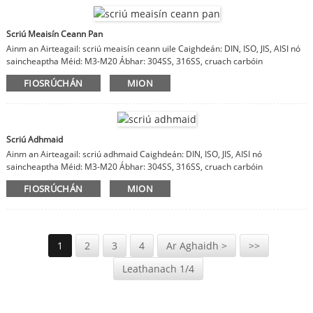
Scriú Meaisín Ceann Pan
Ainm an Airteagail: scriú meaisín ceann uile Caighdeán: DIN, ISO, JIS, AISI nó
saincheaptha Méid: M3-M20 Ábhar: 304SS, 316SS, cruach carbóin
FIOSRÚCHÁN
MION
Scriú Adhmaid
Ainm an Airteagail: scriú adhmaid Caighdeán: DIN, ISO, JIS, AISI nó
saincheaptha Méid: M3-M20 Ábhar: 304SS, 316SS, cruach carbóin
FIOSRÚCHÁN
MION
1
2
3
4
Ar Aghaidh >
>>
Leathanach 1/4