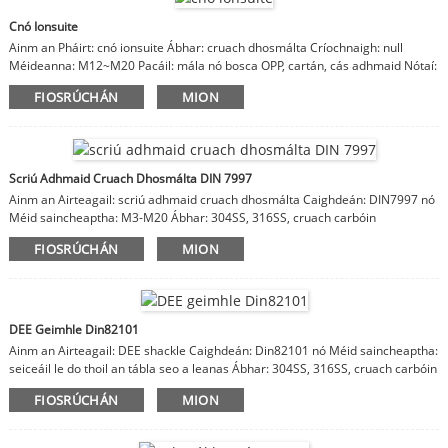
Cnó Ionsuite
Ainm an Pháirt: cnó ionsuite Ábhar: cruach dhosmálta Críochnaigh: null
Méideanna: M12~M20 Pacáil: mála nó bosca OPP, cartán, cás adhmaid Nótaí:
tá ábhar, bailchríoch, méideanna inoiriúnaithe
FIOSRÚCHÁN
MION
Scriú Adhmaid Cruach Dhosmálta DIN 7997
Ainm an Airteagail: scriú adhmaid cruach dhosmálta Caighdeán: DIN7997 nó
Méid saincheaptha: M3-M20 Ábhar: 304SS, 316SS, cruach carbóin
FIOSRÚCHÁN
MION
DEE Geimhle Din82101
Ainm an Airteagail: DEE shackle Caighdeán: Din82101 nó Méid saincheaptha:
seiceáil le do thoil an tábla seo a leanas Ábhar: 304SS, 316SS, cruach carbóin
FIOSRÚCHÁN
MION