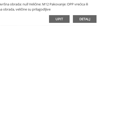
 Završna obrada: null Veličine: M12 Pakovanje: OPP vrećica ili
a obrada, veličine su prilagodljive
UPIT
DETALJ