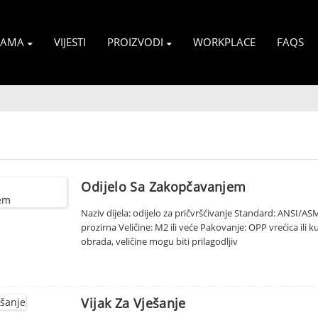
NAMA
VIJESTI
PROIZVODI
WORKPLACE
FAQS
Odijelo Sa Zakopčavanjem
Naziv dijela: odijelo za pričvršćivanje Standard: ANSI/ASME
prozirna Veličine: M2 ili veće Pakovanje: OPP vrećica ili 
obrada, veličine mogu biti prilagodljiv
Vijak Za Vješanje