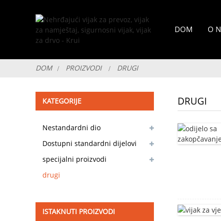
DOM
O 
DOM
PROIZVODI
DRUGI
DRUGI
KATEGORIJE
Nestandardni dio
prilagodljiv
Dostupni standardni dijelovi
specijalni proizvodi
drugi
ISTAKNUTI PROIZVODI