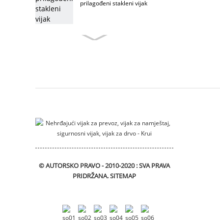
prilagođeni stakleni vijak
vijak za namještaj po mjeri
vijak za namještaj od
nehrđajućeg čelika
vijak za namještaj
© AUTORSKO PRAVO - 2010-2020 : SVA PRAVA
PRIDRŽANA.
SITEMAP
Vijak sa T glavom