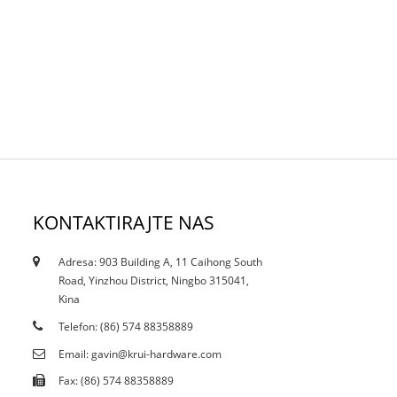
KONTAKTIRAJTE NAS
Adresa: 903 Building A, 11 Caihong South
12/10/21
Road, Yinzhou District, Ningbo 315041,
Da li trenutno smanjenje utiče na mrlje...
Kina
Telefon: (86) 574 88358889
Email: gavin@krui-hardware.com
Fax: (86) 574 88358889