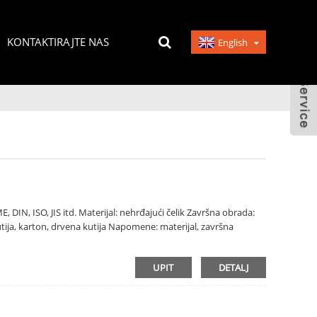
KONTAKTIRAJTE NAS
English
, DIN, ISO, JIS itd. Materijal: nehrđajući čelik Završna obrada:
kutija, karton, drvena kutija Napomene: materijal, završna
UPIT
DETALJ