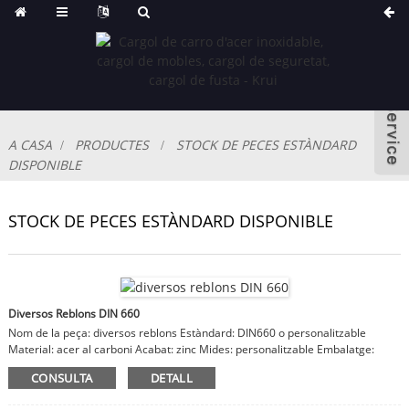
A CASA
PRODUCTES
STOCK DE PECES ESTÀNDARD
DISPONIBLE
STOCK DE PECES ESTÀNDARD DISPONIBLE
Diversos Reblons DIN 660
Nom de la peça: diversos reblons Estàndard: DIN660 o personalitzable
Material: acer al carboni Acabat: zinc Mides: personalitzable Embalatge:
bossa o caixa OPP, cartró, caixa de fusta Observacions: material, acabat,
CONSULTA
DETALL
mides són personalitzables