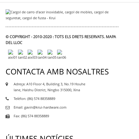
© COPYRIGHT - 2010-2020 : TOTS ELS DRETS RESERVATS.
MAPA
DEL LLOC
CONTACTA AMB NOSALTRES
Adreça: A10 Floor 4, Building 3, No.19 Houhe
lane, Haishu District, Ningbo 315000, Xina
Telèfon: (86) 574 88358889
Email: gavin@krui-hardware.com
Fax: (86) 574 88358889
ÚLTIMES NOTÍCIES