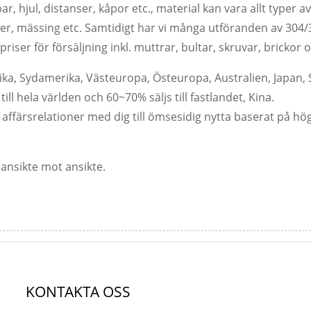
, hjul, distanser, kåpor etc., material kan vara allt typer av ro
per, mässing etc. Samtidigt har vi många utföranden av 30
iser för försäljning inkl. muttrar, bultar, skruvar, brickor
ka, Sydamerika, Västeuropa, Östeuropa, Australien, Japan,
l hela världen och 60~70% säljs till fastlandet, Kina.
affärsrelationer med dig till ömsesidig nytta baserat på hög 
 ansikte mot ansikte.
KONTAKTA OSS