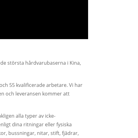
 de största hårdvarubaserna i Kina,
och 55 kvalificerade arbetare. Vi har
ten och leveransen kommer att
ligen alla typer av icke-
gt dina ritningar eller fysiska
r, bussningar, nitar, stift, fjädrar,