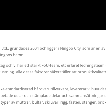
 Ltd., grundades 2004 och ligger i Ningbo City, som är en av
 Ningbos hamn.
etag och vi har ett starkt FoU-team, ett erfaret ledningsteam 
tning. Alla dessa faktorer säkerställer att produktkvalite
e-standardiserad hårdvarutillverkare, levererar vi huvudsak
rbetade delar och stämplade delar och sammansättningar enli
yper av muttrar, bultar, skruvar, rigg, fästen, stänger, bricko