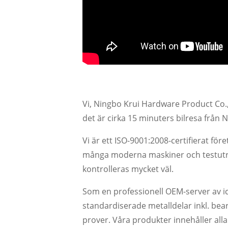
Vi, Ningbo Krui Hardware Product Co.,
det är cirka 15 minuters bilresa från
Vi är ett ISO-9001:2008-certifierat för
många moderna maskiner och testutrus
kontrolleras mycket väl.
Som en professionell OEM-server av ick
standardiserade metalldelar inkl. bea
prover. Våra produkter innehåller alla t