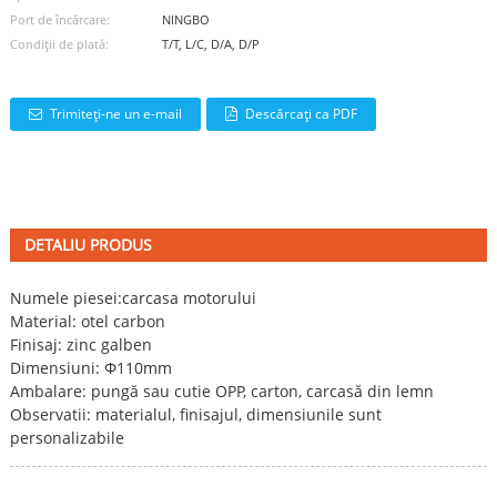
Port de încărcare:
NINGBO
Condiții de plată:
T/T, L/C, D/A, D/P
Trimiteți-ne un e-mail
Descărcați ca PDF
DETALIU PRODUS
Numele piesei:
carcasa motorului
Material: otel carbon
Finisaj: zinc galben
Dimensiuni: Φ110mm
Ambalare: pungă sau cutie OPP, carton, carcasă din lemn
Observatii: materialul, finisajul, dimensiunile sunt
personalizabile