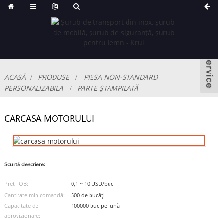
ACASĂ
PRODUSE
PIESA NON-STANDARD
PERSONALIZABILA
PARTE ȘTAMPILATĂ
CARCASA MOTORULUI
Scurtă descriere:
Pret FOB:
0,1 ~ 10 USD/buc
Cantitate min.comandă:
500 de bucăți
Capacitate de
100000 buc pe lună
aprovizionare: