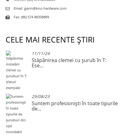
Email: gavin@krui-hardware.com
Fax: (86) 574 88358889
CELE MAI RECENTE ȘTIRI
11/11/24
...
Stăpânirea clemei cu șurub în T:
Ese...
29/08/23
Suntem profesioniști în toate tipurile
de...