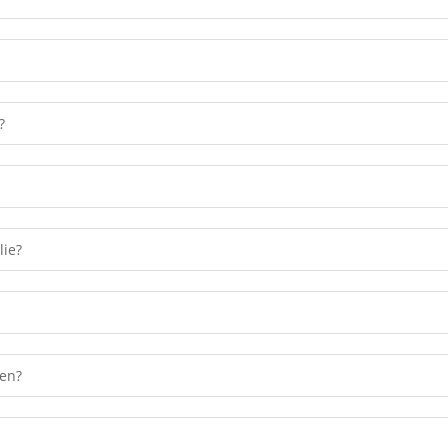
?
lie?
ten?