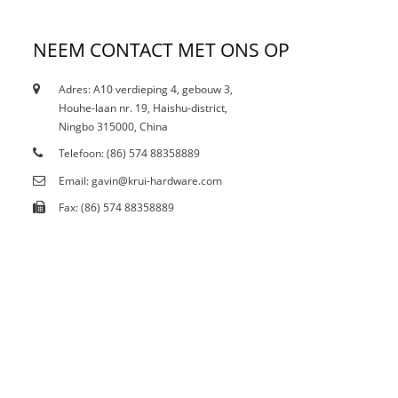
NEEM CONTACT MET ONS OP
Adres: A10 verdieping 4, gebouw 3,
12/10/21
Houhe-laan nr. 19, Haishu-district,
Heeft de huidige inperking gevolgen voor vlekken..
Ningbo 315000, China
Telefoon: (86) 574 88358889
Email: gavin@krui-hardware.com
Fax: (86) 574 88358889