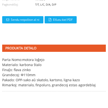
Pagkondiĉoj:
T/T, L/C, D/A, D/P
Sendu retpoŝton al ni
Elŝutu kiel PDF
PRODUKTA DETALO
Parta Nomo:
motora loĝejo
Materialo: karbona ŝtalo
Finaĵo: flava zinko
Grandecoj: Φ110mm
Pakado: OPP-sako aŭ skatolo, kartono, ligna kazo
Rimarkoj: materialo, finpoluro, grandecoj estas agordeblaj