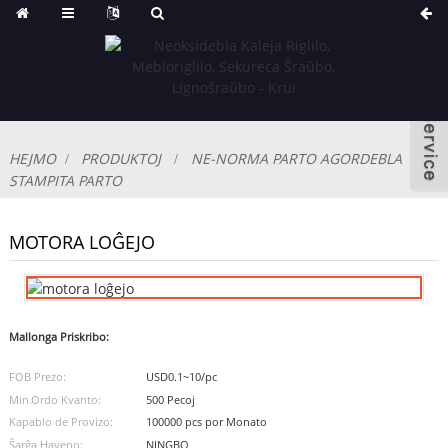
HEJMO
PRODUKTOJ
NE-NORMA PARTO AGORDEBLA
STAMPITA PARTO
MOTORA LOĜEJO
Mallonga Priskribo:
FOB Prezo:
USD0.1~10/pc
Min.Ordo Kvanto:
500 Pecoj
Kapablo de Provizo:
100000 pcs por Monato
Ŝarĝa Haveno:
NINGBO