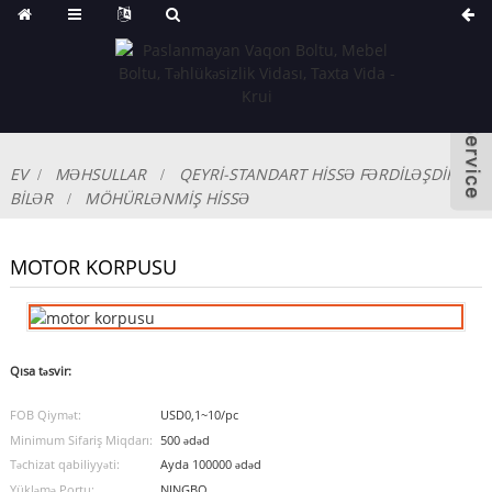
EV
MƏHSULLAR
QEYRI-STANDART HISSƏ FƏRDILƏŞDIRILƏ
BILƏR
MÖHÜRLƏNMIŞ HISSƏ
MOTOR KORPUSU
Qısa təsvir:
FOB Qiymət:
USD0,1~10/pc
Minimum Sifariş Miqdarı:
500 ədəd
Təchizat qabiliyyəti:
Ayda 100000 ədəd
Yükləmə Portu:
NINGBO