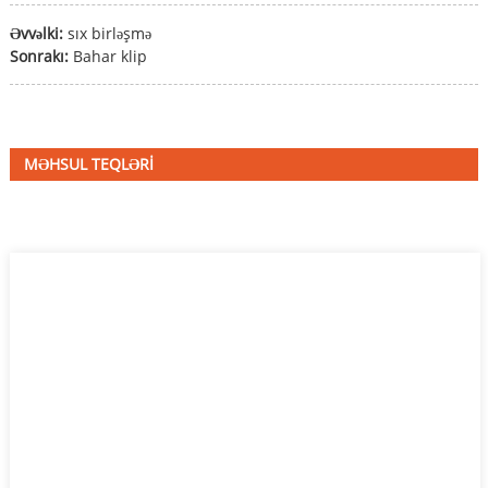
Əvvəlki:
sıx birləşmə
Sonrakı:
Bahar klip
MƏHSUL TEQLƏRI