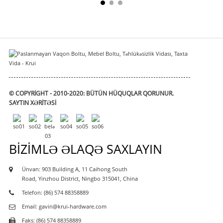
© COPYRIGHT - 2010-2020: BÜTÜN HÜQUQLAR QORUNUR.
SAYTIN XƏRITƏSI
BIZIMLƏ ƏLAQƏ SAXLAYIN
Ünvan: 903 Building A, 11 Caihong South
Road, Yinzhou District, Ningbo 315041, China
Telefon: (86) 574 88358889
Email: gavin@krui-hardware.com
Faks: (86) 574 88358889