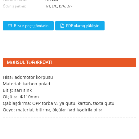
Ödəniş şərtləri:
T/T, L/C, D/A, D/P
Bizə e-poçt göndərin
PDF olaraq yükləyin
MƏHSUL TƏFƏRRÜATI
Hissə adı:
motor korpusu
Material: karbon polad
Bitiş: sarı sink
Ölçülər: Φ110mm
Qablaşdırma: OPP torba və ya qutu, karton, taxta qutu
Qeyd: material, bitirmə, ölçülər fərdiləşdirilə bilər