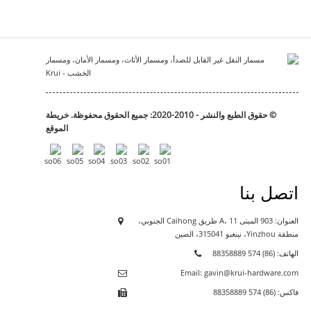
© حقوق الطبع والنشر - 2010-2020: جميع الحقوق محفوظة.
خريطة
الموقع
اتصل بنا
العنوان: 903 المبنى A، 11 طريق Caihong الجنوبي،
منطقة Yinzhou، نينغبو 315041، الصين
الهاتف: (86) 574 88358889
Email: gavin@krui-hardware.com
فاكس: (86) 574 88358889