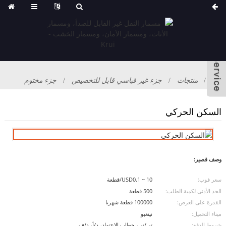
بيت
منتجات
جزء غير قياسي قابل للتخصيص
جزء مختوم
السكن الحركي
وصف قصير:
سعر فوب:
USD0.1 ~ 10/قطعة
الحد الأدنى لكمية الطلب:
500 قطعة
القدرة على العرض:
100000 قطعة شهريا
ميناء التحميل:
نينغبو
شروط الدفع:
تي/تي، خطاب الاعتماد، د/أ، د/ف