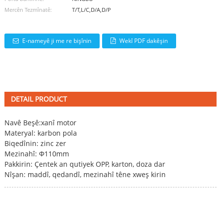
Mercên Tezmînatê:
T/T,L/C,D/A,D/P
E-nameyê ji me re bişînin
Wekî PDF dakêşin
DETAIL PRODUCT
Navê Beşê:
xanî motor
Materyal: karbon pola
Biqedînin: zinc zer
Mezinahî: Φ110mm
Pakkirin: Çentek an qutiyek OPP, karton, doza dar
Nîşan: maddî, qedandî, mezinahî têne xweş kirin