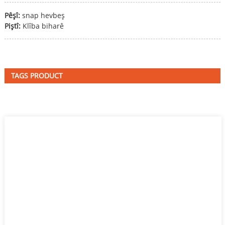
Pêşî:
snap hevbeş
Piştî:
Klîba biharê
TAGS PRODUCT