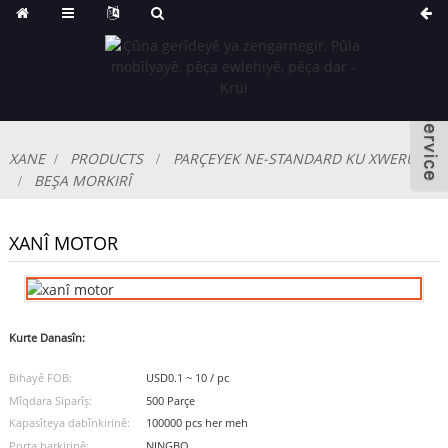
XANE
PRODUCTS
PARÇEYEK NE-STANDARD KU XWERÛ YE
BEŞA MORKIRÎ
XANÎ MOTOR
Kurte Danasîn:
Bihayê FOB:
USD0.1 ~ 10 / pc
Mîqdara Siparîş:
500 Parçe
Kapasîteya dabînkirinê:
100000 pcs her meh
Porta barkirinê:
NINGBO