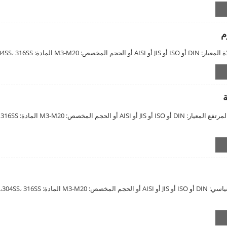
م
دة: 304SS، 316SS، فولاذ كربوني
اسم المادة