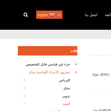
ائعة
اتصل بنا
English
فئات
جزء غير قياسي قابل للتخصيص
مخزون الأجزاء القياسية متاح
اسم المادة: برغي خشب من الفولاذ المقاوم للصدأ المعيار: DIN7997 أو قابل للتخصيص الحجم: M3-M20 المادة: 304SS، 316SS، فولاذ
الترباس
بندق
تزوير
أفسد
اسم المادة: DIN912 مسامير غطاء رأس المقبس السداسي القياسية: DIN أو ISO أو JIS أو AISI أو الحجم المخصص: M6-M24 المواد: