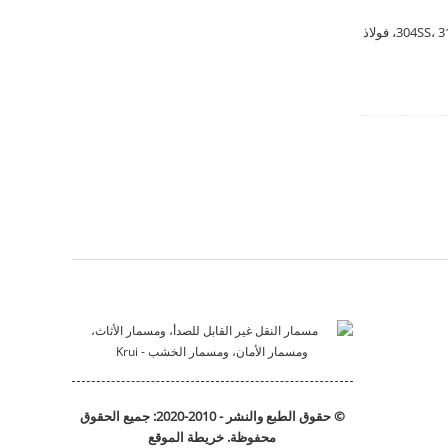
DIN7504 اسم المادة: مسامير التنصت على الحفر الذاتي المعيار: DIN، ISO، JIS، AISI الحجم: ST2.2-ST6.3 المواد: 304SS، 316SS، فولاذ
قوس الفولاذ المقاوم للصدأ
السكن الحركي
قوس التثبيت
Slide_bracket
© حقوق الطبع والنشر - 2010-2020: جميع الحقوق
DIN912 مسامير غطاء رأس
محفوظة.
خريطة الموقع
المقبس السداسي