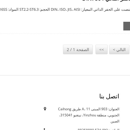
التالي >
>>
الصفحة 1 / 2
اتصل بنا
العنوان: 903 المبنى A، 11 طريق Caihong
12/10/21
الجنوبي، منطقة Yinzhou، نينغبو 315041،
هل يؤثر التقليص الحالي على...
الصين