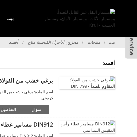
بيت
بيت
منتجات
مخزون الأجزاء القياسية متاح
أفسد
أفسد
إرسال البريد
برغي خشب من الفولاذ المقاو
جافين
الإلكتروني
كربوني
أندرويد
سؤال
التفاصيل
دائرة الرقابة الداخلية
DIN912 مسامير غطاء رأس المقبس السداسي
x