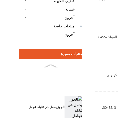
قضيب الخيوط
غسالة
آحرون
منتجات خاصة
آحرون
اسم المادة: برغي التنصت من الفولاذ المقاوم للصدأ المعيار: DIN أو ISO أو JIS أو AISI أو الحجم المخصص: ST2.2-ST6.3 المواد: 304SS،
منتجات مميزة
الجوز يحمل في ثناياه عوامل
اسم المادة: برغي آلة الفولاذ المقاوم للصدأ المعيار: DIN أو ISO أو JIS أو AISI أو الحجم المخصص: M3-M20 المواد: 304SS، 316SS،