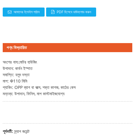
আমাদের ইমেইল পাঠান
PDF হিসেবে ডাউনলোড করুন
পণ্য বিস্তারিত
অংশের নাম:
মোটর হাউজিং
উপাদান: কার্বন ইস্পাত
সমাপ্তি: হলুদ দস্তা
মাপ: Φ110 মিমি
প্যাকিং: OPP ব্যাগ বা বাক্স, শক্ত কাগজ, কাঠের কেস
মন্তব্য: উপাদান, ফিনিস, মাপ কাস্টমাইজযোগ্য
পূর্ববর্তী:
স্ন্যাপ জয়েন্ট