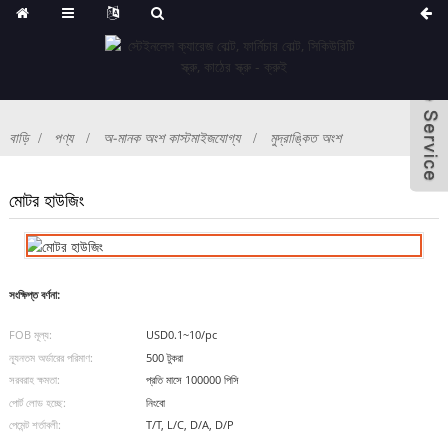
বাড়ি
পণ্য
অ-মানক অংশ কাস্টমাইজযোগ্য
মুদ্রাঙ্কিত অংশ
মোটর হাউজিং
সংক্ষিপ্ত বর্ণনা:
FOB মূল্য:
USD0.1~10/pc
ন্যূনতম অর্ডারের পরিমাণ:
500 টুকরা
সরবরাহ ক্ষমতা:
প্রতি মাসে 100000 পিসি
পোর্ট লোড হচ্ছে:
নিংবো
পেমেন্ট শর্তাবলী:
T/T, L/C, D/A, D/P