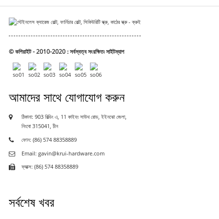
© কপিরাইট - 2010-2020 : সর্বস্বত্ব সংরক্ষিত৷
সাইটম্যাপ
আমাদের সাথে যোগাযোগ করুন
ঠিকানা: 903 বিল্ডিং এ, 11 কাইহং সাউথ রোড, ইইনঝো জেলা,
নিংবো 315041, চীন
ফোন: (86) 574 88358889
Email: gavin@krui-hardware.com
ফ্যাক্স: (86) 574 88358889
সর্বশেষ খবর