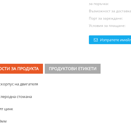
за поръчка:
Възможност за доставка
Порт за зареждане:
Условия за плащане:
Изпратете имейл
СТИ ЗА ПРОДУКТА
ПРОДУКТОВИ ЕТИКЕТИ
:
корпус на двигателя
глеродна стомана
лт цинк
10мм