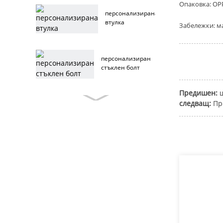
Опаковка: OPP
персонализирана
втулка
Забележки: м
персонализиран
стъклен болт
Предишен:
следващ:
Пр
мебелен болт по поръчка
мебелен болт от
неръждаема стомана
мебелен болт