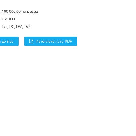
:
100 000 бр на месец
НИНБО
T/T, L/C, D/A, D/P
 до нас
Изтеглете като PDF