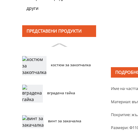
други
ПРЕДСТАВЕНИ ПРОДУКТИ
костюм за закопчалка
ПОДРОБНО
Име на частта
вградена гайка
Материал: въ
Покритие: жъ
винт за закачалка
Размери: Φ1