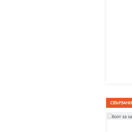
болт с T глава
болтове с квадратно
гърло от неръждаема
стомана DIN603
Болтове с гъбена глава с
квадратно гърло DIN603
дълбоко изтеглен
резервоар
СВЪРЗАНИ
скоба от неръждаема
стомана