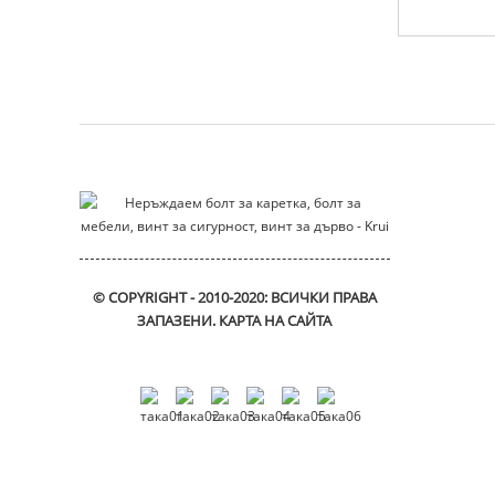
болт с T глава от неръждаема
стомана
корпус на двигателя
Монтажна скоба
плъзгаща се_скоба
© COPYRIGHT - 2010-2020: ВСИЧКИ ПРАВА
ЗАПАЗЕНИ.
КАРТА НА САЙТА
Винтове с вътрешен
шестоъгълник
DIN912
Втулка за фланец