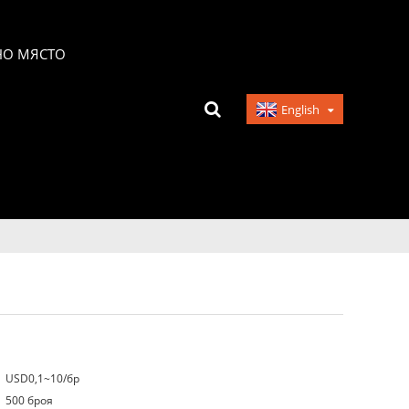
НО МЯСТО
English
USD0,1~10/бр
о
500 броя