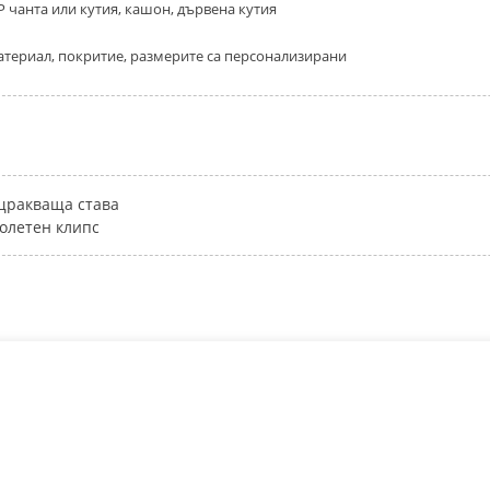
 чанта или кутия, кашон, дървена кутия
атериал, покритие, размерите са персонализирани
щракваща става
олетен клипс