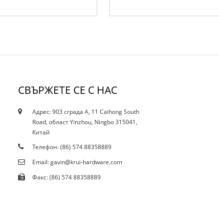
СВЪРЖЕТЕ СЕ С НАС
Адрес: 903 сграда A, 11 Caihong South
10.12.21
Road, област Yinzhou, Ningbo 315041,
Настоящото ограничаване засяга ли петна...
Китай
Телефон: (86) 574 88358889
Email: gavin@krui-hardware.com
Факс: (86) 574 88358889