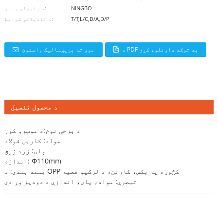
NINGBO
د بارولو بندر:
T/T,L/C,D/A,D/P
د تادیاتو شرایط:
د PDF په توګه ډاونلوډ کړئ
موږ ته بریښنالیک واستوئ
د محصول تفصیل
د برخې نوم:
د موټرو کور
مواد: کاربن فولاد
پای: زرد زرق
اندازه: Φ110mm
بسته بندي: د OPP کڅوړه یا بکس، کارتن، د لرګیو قضیه
تبصرې: مواد، پای، اندازې د دودیز وړ دي