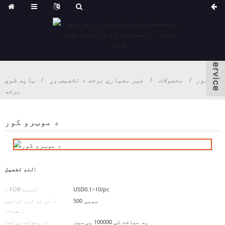
کور
محصولات
غیر معیاري برخه د تخصیص وړ
ټاپه شوې
برخه
د موټرو کور
لنډ تفصیل:
USD0.1~10/pc
د FOB قیمت:
500 ټوټې
د لږ تر لږه ترتیب
مقدار:
په میاشت کې 100000 پی سیز
د رسولو وړتیا: