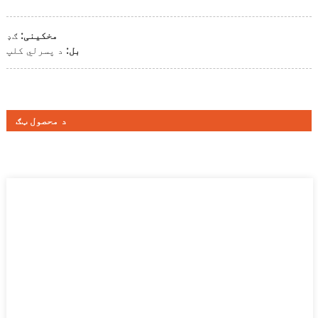
مخکینی:
ګډ
بل:
د پسرلي کلپ
د محصول ټګ