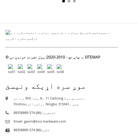
SITEMAP
© د چاپ حق - 2010-2020: ټول حقونه خوندي دي.
موږ سره اړیکه ونیسئ
پته: 903 ودانۍ A، 11 Caihong جنوبي سړک،
Yinzhou ولسوالۍ، Ningbo 315041، چین
تلیفون: (86) 574 88358889
Email: gavin@krui-hardware.com
فکس: (86) 574 88358889