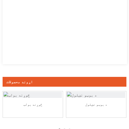
اړوند محصولات
د بوټو نښلول
ځوړند بولټ