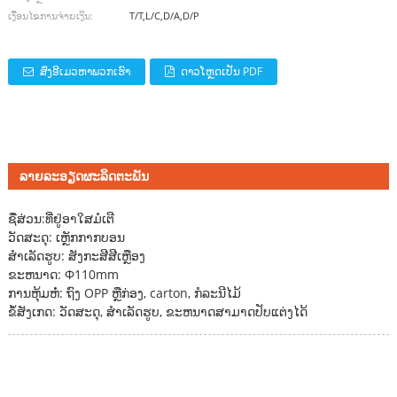
ເງື່ອນໄຂການຈ່າຍເງິນ:
T/T,L/C,D/A,D/P
ສົ່ງອີເມວຫາພວກເຮົາ
ດາວໂຫຼດເປັນ PDF
ລາຍລະອຽດຜະລິດຕະພັນ
ຊື່ສ່ວນ:
ທີ່ຢູ່ອາໃສມໍເຕີ
ວັດສະດຸ: ເຫຼັກກາກບອນ
ສໍາເລັດຮູບ: ສັງກະສີສີເຫຼືອງ
ຂະຫນາດ: Φ110mm
ການຫຸ້ມຫໍ່: ຖົງ OPP ຫຼືກ່ອງ, carton, ກໍລະນີໄມ້
ຂໍ້ສັງເກດ: ວັດສະດຸ, ສໍາເລັດຮູບ, ຂະຫນາດສາມາດປັບແຕ່ງໄດ້