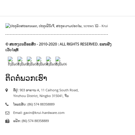
© ສະຫງວນລິຂະສິດ - 2010-2020 : ALL RIGHTS RESERVED.
ແຜນຜັງ
ເວັບໄຊທ໌
ຕິດຕໍ່ພວກເຮົາ
ທີ່ຢູ່: 903 ອາຄານ A, 11 Caihong South Road,
Yinzhou District, Ningbo 315041, ຈີນ
ໂທລະສັບ: (86) 574 88358889
Email: gavin@krui-hardware.com
ແຟັກ: (86) 574 88358889