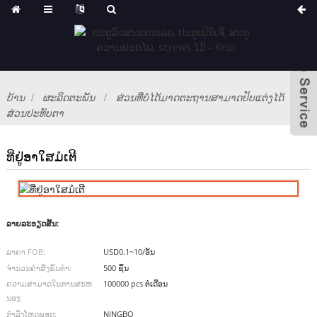
ບ້ານ
ຜະລິດຕະພັນ
ສ່ວນທີ່ບໍ່ໄດ້ມາດຕະຖານສາມາດປັບແຕ່ງໄດ້
ສ່ວນປະທັບຕາ
ທີ່ຢູ່ອາໃສມໍເຕີ
ລາຍ​ລະ​ອຽດ​ສັ້ນ​:
ລາຄາ FOB:
USD0.1~10/ອັນ
ຈໍານວນຄໍາສັ່ງຂັ້ນຕ່ໍາ:
500 ຊິ້ນ
ຄວາມສາມາດໃນການສະຫ
100000 pcs ຕໍ່ເດືອນ
ນອງ:
ກຳລັງໂຫຼດພອດ:
NINGBO