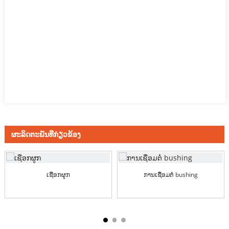
ຜະລິດຕະພັນທີ່ກ່ຽວຂ້ອງ
ເຊືອກຜູກ
ການ​ເຊື່ອມ​ຕໍ່ bushing​