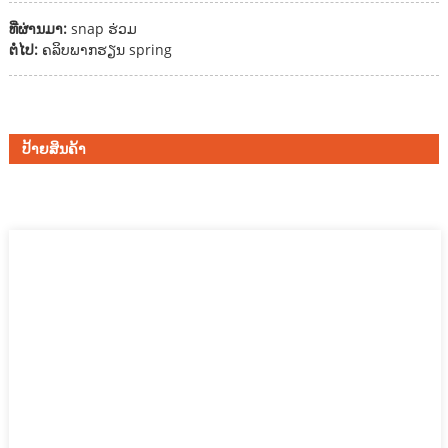
ທີ່ຜ່ານມາ:
snap ຮ່ວມ
ຕໍ່ໄປ:
ຄລິບພາກຮຽນ spring
ປ້າຍສິນຄ້າ