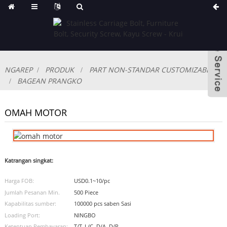
NGAREP
PRODUK
PART NON-STANDAR CUSTOMIZABLE
BAGEAN PRANGKO
OMAH MOTOR
Katrangan singkat:
Harga FOB:
USD0.1~10/pc
Jumlah Pesanan Min.
500 Piece
Kapabilitas sumber:
100000 pcs saben Sasi
Loading Port:
NINGBO
Ketentuan Pembayaran:
T/T, L/C, D/A, D/P