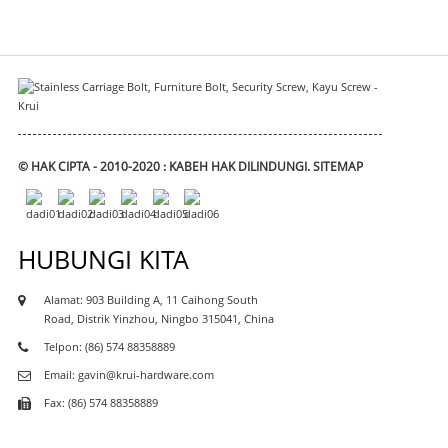
© HAK CIPTA - 2010-2020 : KABEH HAK DILINDUNGI.
SITEMAP
HUBUNGI KITA
Alamat: 903 Building A, 11 Caihong South
Road, Distrik Yinzhou, Ningbo 315041, China
Telpon: (86) 574 88358889
Email: gavin@krui-hardware.com
Fax: (86) 574 88358889