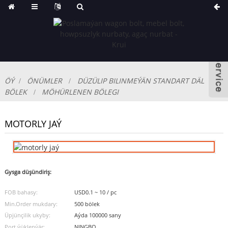
ÖÝ
ÖNÜMLER
DÜZÜLIP BILINMEÝÄN STANDART DÄL
BÖLEK
MÖHÜRLENEN BÖLEGI
MOTORLY JAÝ
Gysga düşündiriş:
FOB bahasy:
USD0.1 ~ 10 / pc
Min.Order mukdary:
500 bölek
Üpjünçilik ukyby:
Aýda 100000 sany
Port ýüklenýär:
NINGBO