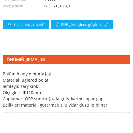
Töleg şertleri:
T / T, L / C, D / A, D / P.
Bize e-poçta iberiň
PDF görnüşinde göçürip alyň
ÖNÜMIŇ JIKME-JIGI
Bölümiň ady:
motorly jaý
Material: uglerod polat
Jemleýji: sary sink
Ölçegleri: Φ110mm
Gaplamak: OPP sumka ýa-da guty, karton, agaç gap
Bellikler: material, gutarmak, ululyklar düzülip bilner