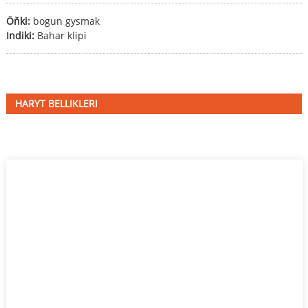
Öňki:
bogun gysmak
Indiki:
Bahar klipi
HARYT BELLIKLERI