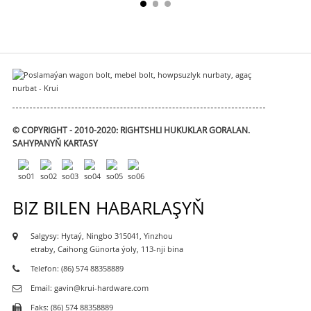
© COPYRIGHT - 2010-2020: RIGHTSHLI HUKUKLAR GORALAN.
SAHYPANYŇ KARTASY
BIZ BILEN HABARLAŞYŇ
Salgysy: Hytaý, Ningbo 315041, Yinzhou
etraby, Caihong Günorta ýoly, 113-nji bina
Telefon: (86) 574 88358889
Email: gavin@krui-hardware.com
Faks: (86) 574 88358889