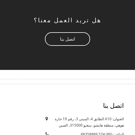
هل تريد العمل معنا؟
اتصل بنا
اتصل بنا
العنوان: A10 الطابق 4، المبنى 3، رقم 19 حارة
12/10/21
هوهي، منطقة هايشو، نينغبو 315000، الصين
هل يؤثر التقليص الحالي على...
الهاتف: (86) 574 88358889