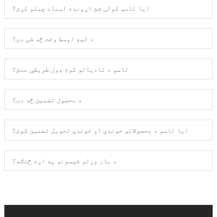
ایا تاسو کولی شئ اړونده اسناد چمتو کړئ؟
د لیډ اوسط وخت څه شی دی؟
تاسو د تادیاتو کوم ډول طریقې منئ؟
د محصول تضمین څه دی؟
ایا تاسو د محصولاتو خوندي او خوندي تحویل تضمین کوئ؟
د بار وړلو فیسونو په اړه څنګه؟