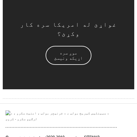
غواړئ له امریکا سره کار
وکړئ؟
موږ سره
اړیکه ونیسئ