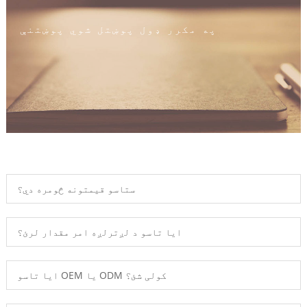
په مکرر ډول پوښتل شوي پوښتنې
ستاسو قیمتونه څومره دي؟
ایا تاسو د لږترلږه امر مقدار لرئ؟
ایا تاسو OEM یا ODM کولی شئ؟