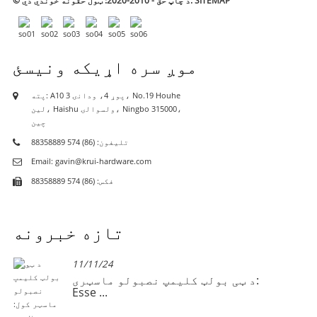
SITEMAP
© د چاپ حق - 2010-2020: ټول حقونه خوندي دي.
موږ سره اړیکه ونیسئ
پته: A10 پوړ 4، ودانۍ 3، No.19 Houhe
لین، Haishu ولسوالۍ، Ningbo 315000،
چین
تلیفون: (86) 574 88358889
Email: gavin@krui-hardware.com
فکس: (86) 574 88358889
تازه خبرونه
11/11/24
د ټی بولټ کلیمپ نصبولو ماسټری:
Esse ...