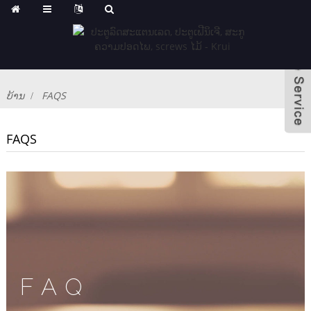
ບ້ານ
FAQS
FAQS
FAQ