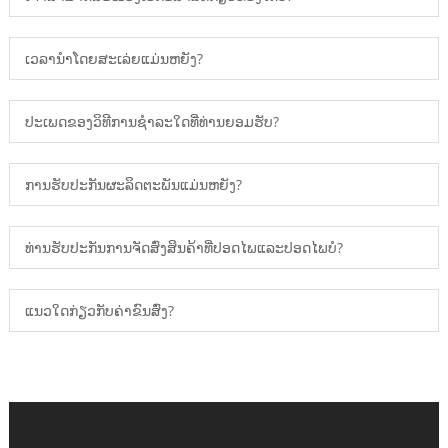
ເວລານໍາໂດຍສະເລ່ຍແມ່ນຫຍັງ?
ປະເພດຂອງວິທີການຊໍາລະໃດທີ່ທ່ານຍອມຮັບ?
ການຮັບປະກັນຜະລິດຕະພັນແມ່ນຫຍັງ?
ທ່ານຮັບປະກັນການຈັດສົ່ງສິນຄ້າທີ່ປອດໄພແລະປອດໄພບໍ?
ແນວໃດກ່ຽວກັບຄ່າຂົນສົ່ງ?