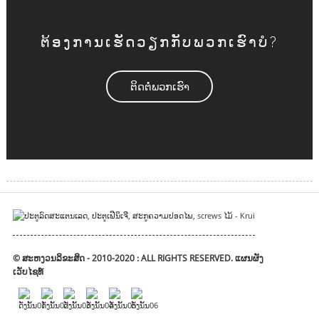
ຕ້ອງການເຮັດວຽກກັບພວກເຮົາບໍ?
ຕິດຕໍ່ພວກເຮົາ
© ສະຫງວນລິຂະສິດ - 2010-2020 : ALL RIGHTS RESERVED.
ແຜນຜັງ
ເວັບໄຊທ໌