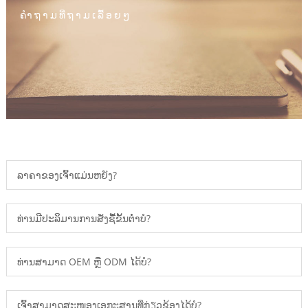
ຄຳຖາມທີ່ຖາມເລື້ອຍໆ
ລາຄາຂອງເຈົ້າແມ່ນຫຍັງ?
ທ່ານມີປະລິມານການສັ່ງຊື້ຂັ້ນຕ່ໍາບໍ?
ທ່ານສາມາດ OEM ຫຼື ODM ໄດ້ບໍ?
ເຈົ້າສາມາດສະໜອງເອກະສານທີ່ກ່ຽວຂ້ອງໄດ້ບໍ?