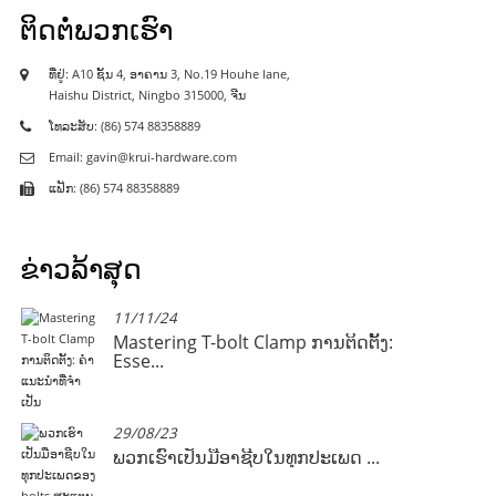
ຕິດຕໍ່ພວກເຮົາ
ທີ່ຢູ່: A10 ຊັ້ນ 4, ອາຄານ 3, No.19 Houhe lane,
Haishu District, Ningbo 315000, ຈີນ
ໂທລະສັບ: (86) 574 88358889
Email: gavin@krui-hardware.com
ແຟັກ: (86) 574 88358889
ຂ່າວລ້າສຸດ
11/11/24
ນ​
Mastering T-bolt Clamp ການຕິດຕັ້ງ:
Esse...
29/08/23
ພວກ​ເຮົາ​ເປັນ​ມື​ອາ​ຊີບ​ໃນ​ທຸກ​ປະ​ເພດ ...