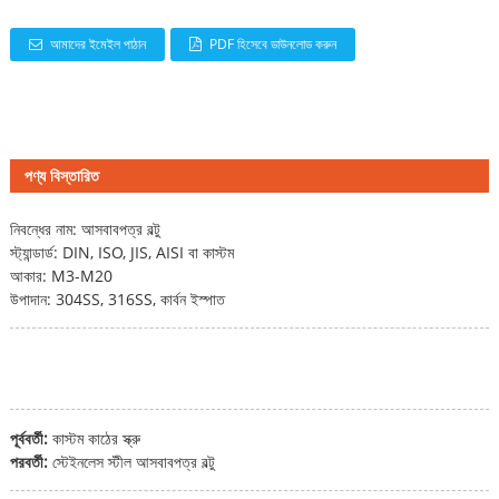
আমাদের ইমেইল পাঠান
PDF হিসেবে ডাউনলোড করুন
পণ্য বিস্তারিত
নিবন্ধের নাম: আসবাবপত্র বল্টু
স্ট্যান্ডার্ড: DIN, ISO, JIS, AISI বা কাস্টম
আকার: M3-M20
উপাদান: 304SS, 316SS, কার্বন ইস্পাত
পূর্ববর্তী:
কাস্টম কাঠের স্ক্রু
পরবর্তী:
স্টেইনলেস স্টীল আসবাবপত্র বল্টু