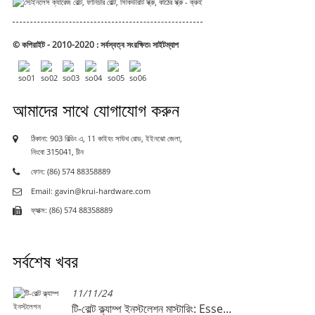
© কপিরাইট - 2010-2020 : সর্বস্বত্ব সংরক্ষিত৷
সাইটম্যাপ
আমাদের সাথে যোগাযোগ করুন
ঠিকানা: 903 বিল্ডিং এ, 11 কাইহং সাউথ রোড, ইইনঝো জেলা,
নিংবো 315041, চীন
ফোন: (86) 574 88358889
Email: gavin@krui-hardware.com
ফ্যাক্স: (86) 574 88358889
সর্বশেষ খবর
11/11/24
টি-বোল্ট ক্ল্যাম্প ইনস্টলেশন মাস্টারিং: Esse...