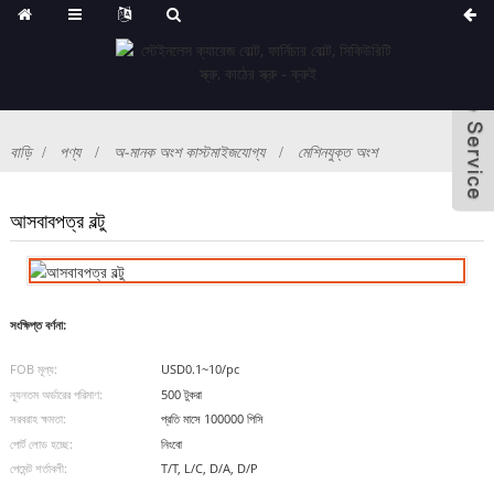
বাড়ি
পণ্য
অ-মানক অংশ কাস্টমাইজযোগ্য
মেশিনযুক্ত অংশ
আসবাবপত্র বল্টু
সংক্ষিপ্ত বর্ণনা:
FOB মূল্য:
USD0.1~10/pc
ন্যূনতম অর্ডারের পরিমাণ:
500 টুকরা
সরবরাহ ক্ষমতা:
প্রতি মাসে 100000 পিসি
পোর্ট লোড হচ্ছে:
নিংবো
পেমেন্ট শর্তাবলী:
T/T, L/C, D/A, D/P