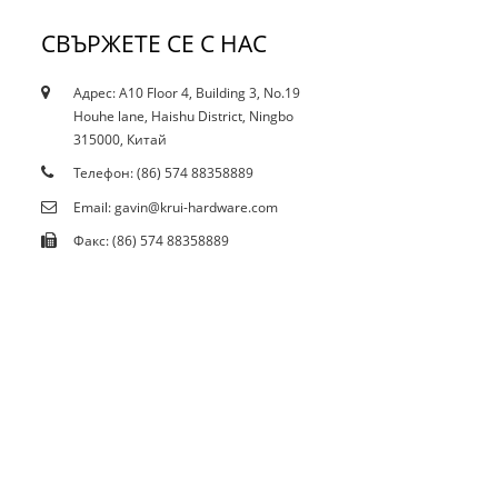
СВЪРЖЕТЕ СЕ С НАС
Адрес: A10 Floor 4, Building 3, No.19
10.12.21
Houhe lane, Haishu District, Ningbo
Настоящото ограничаване засяга ли петна...
315000, Китай
Телефон: (86) 574 88358889
Email: gavin@krui-hardware.com
Факс: (86) 574 88358889