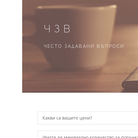
ЧЗВ
ЧЕСТО ЗАДАВАНИ ВЪПРОСИ
Какви са вашите цени?
Имате ли минимално количество за поръчк