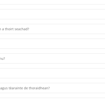
 a thoirt seachad?
hu?
e agus tèarainte de thoraidhean?