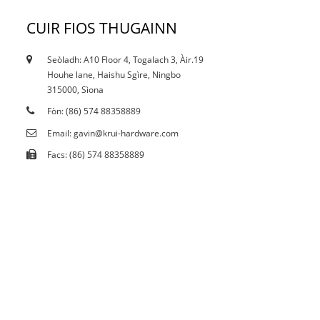
CUIR FIOS THUGAINN
Seòladh: A10 Floor 4, Togalach 3, Àir.19
12/10/21
Houhe lane, Haishu Sgìre, Ningbo
A bheil an cuingealachadh gnàthach a’ toirt buaidh
315000, Sìona
air stain...
Fòn: (86) 574 88358889
Email: gavin@krui-hardware.com
Facs: (86) 574 88358889