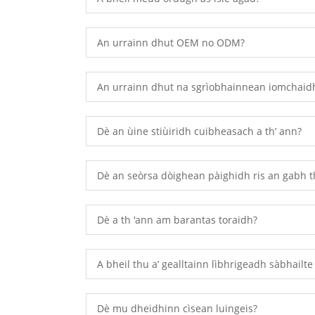
An urrainn dhut OEM no ODM?
An urrainn dhut na sgrìobhainnean iomchaidh
Dè an ùine stiùiridh cuibheasach a th’ ann?
Dè an seòrsa dòighean pàighidh ris an gabh t
Dè a th 'ann am barantas toraidh?
A bheil thu a’ gealltainn lìbhrigeadh sàbhailt
Dè mu dheidhinn cìsean luingeis?