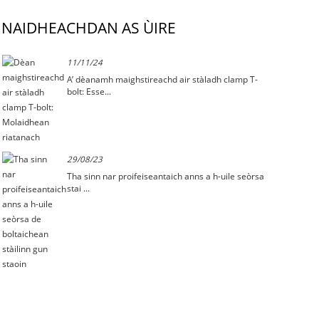
NAIDHEACHDAN AS ÙIRE
11/11/24
A’ dèanamh maighstireachd air stàladh clamp T-
bolt: Esse...
29/08/23
Tha sinn nar proifeiseantaich anns a h-uile seòrsa
stai ...