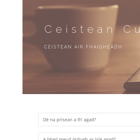
Ceistean C
CEISTEAN AIR FHAIGHEADH
Dè na prìsean a th’ agad?
A bheil meud òrdugh as ìsle agad?