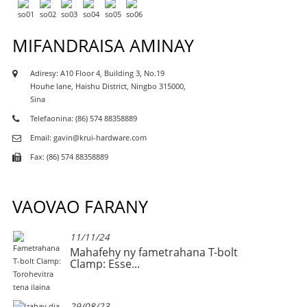
MIFANDRAISA AMINAY
Adiresy: A10 Floor 4, Building 3, No.19
Houhe lane, Haishu District, Ningbo 315000,
Sina
Telefaonina: (86) 574 88358889
Email: gavin@krui-hardware.com
Fax: (86) 574 88358889
VAOVAO FARANY
11/11/24
y
Mahafehy ny fametrahana T-bolt
Clamp: Esse...
29/08/23