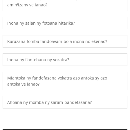
amin'izany ve ianao?
Inona ny salan'ny fotoana hitarika?
Karazana fomba fandoavam-bola inona no ekenao?
Inona ny fiantohana ny vokatra?
Miantoka ny fandefasana vokatra azo antoka sy azo
antoka ve ianao?
Ahoana ny momba ny saram-pandefasana?