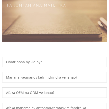
FANONTANIANA MATETIKA
Ohatrinona ny vidiny?
Manana kaomandy kely indrindra ve ianao?
Afaka OEM na ODM ve ianao?
Afaka manome ny antontan-taratasy mifandraika