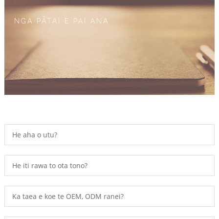
NGA PĀTAI E PAI ANA
He aha o utu?
He iti rawa to ota tono?
Ka taea e koe te OEM, ODM ranei?