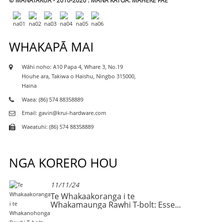
© MANATĀRUA - 2010-2020 : MANA KATOA.
MAHERE PAE
WHAKAPĀ MAI
Wāhi noho: A10 Papa 4, Whare 3, No.19
Houhe ara, Takiwa o Haishu, Ningbo 315000,
Haina
Waea: (86) 574 88358889
Email: gavin@krui-hardware.com
Waeatuhi: (86) 574 88358889
NGA KORERO HOU
11/11/24
pa
Te Whakaakoranga i te
Whakamaunga Rawhi T-bolt: Esse...