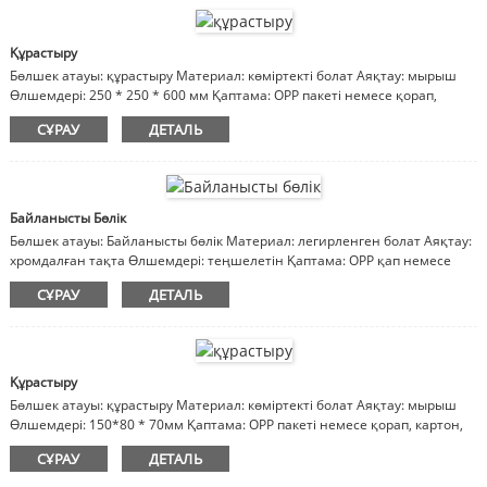
Құрастыру
Бөлшек атауы: құрастыру Материал: көміртекті болат Аяқтау: мырыш
Өлшемдері: 250 * 250 * 600 мм Қаптама: OPP пакеті немесе қорап,
картон, ағаш қорап Ескертпе: материал, әрлеу, өлшемдер реттеледі
СҰРАУ
ДЕТАЛЬ
Байланысты Бөлік
Бөлшек атауы: Байланысты бөлік Материал: легирленген болат Аяқтау:
хромдалған тақта Өлшемдері: теңшелетін Қаптама: OPP қап немесе
қорап, картон, ағаш қорап Ескертпелер: материал, әрлеу, өлшемдер
СҰРАУ
ДЕТАЛЬ
теңшеуге болады
Құрастыру
Бөлшек атауы: құрастыру Материал: көміртекті болат Аяқтау: мырыш
Өлшемдері: 150*80 * 70мм Қаптама: OPP пакеті немесе қорап, картон,
ағаш қорап Ескертпе: материал, әрлеу, өлшемдер реттеледі
СҰРАУ
ДЕТАЛЬ