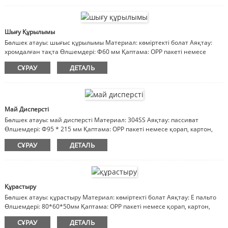
Шығу Құрылымы
Бөлшек атауы: шығыс құрылымы Материал: көміртекті болат Аяқтау:
хромдалған тақта Өлшемдері: Φ60 мм Қаптама: OPP пакеті немесе
қорап, картон, ағаш қорап Ескертпе: материал, әрлеу, өлшемдер
СҰРАУ
ДЕТАЛЬ
реттеледі
Май Дисперсті
Бөлшек атауы: май дисперсті Материал: 304SS Аяқтау: пассиват
Өлшемдері: Φ95 * 215 мм Қаптама: OPP пакеті немесе қорап, картон,
ағаш қорап Ескертпелер: материал, әрлеу, өлшемдер реттеледі
СҰРАУ
ДЕТАЛЬ
Құрастыру
Бөлшек атауы: құрастыру Материал: көміртекті болат Аяқтау: E пальто
Өлшемдері: 80*60*50мм Қаптама: OPP пакеті немесе қорап, картон,
ағаш қорап Ескертпелер: материал, әрлеу, өлшемдер реттеледі
СҰРАУ
ДЕТАЛЬ