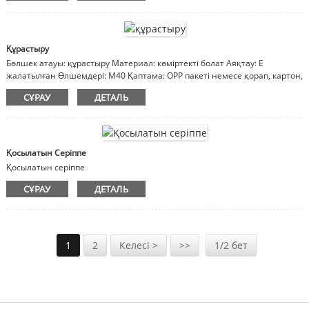
Құрастыру
Бөлшек атауы: құрастыру Материал: көміртекті болат Аяқтау: E
жалатылған Өлшемдері: M40 Қаптама: OPP пакеті немесе қорап, картон,
ағаш қорап Ескертпе: материал, әрлеу, өлшемдер реттеледі
СҰРАУ
ДЕТАЛЬ
Қосылатын Серіппе
Қосылатын серіппе
йн
СҰРАУ
ДЕТАЛЬ
1
2
Келесі >
>>
1/2 бет