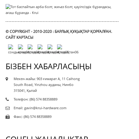
© COPYRIGHT - 2010-2020 : БАРЛЫҚ ҚҰҚЫҚТАР ҚОРҒАЛҒАН.
САЙТ КАРТАСЫ
БІЗБЕН ХАБАРЛАСЫҢЫ
Мекен-жайы: 903 ғимарат A, 11 Caihong
South Road, Yinzhou ауданы, Нинбо
315041, Қытай
Телефон: (86) 574 88358889
Email: gavin@krui-hardware.com
Факс: (86) 574 88358889