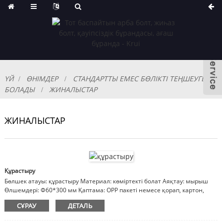
ҮЙ
ӨНІМДЕР
СТАНДАРТТЫ ЕМЕС БӨЛІКТІ ТЕҢШЕУГЕ
БОЛАДЫ
ЖИНАЛЫСТАР
ЖИНАЛЫСТАР
Құрастыру
Бөлшек атауы: құрастыру Материал: көміртекті болат Аяқтау: мырыш
Өлшемдері: Φ60*300 мм Қаптама: OPP пакеті немесе қорап, картон,
ағаш қорап Ескертпе: материал, әрлеу, өлшемдер реттеледі
СҰРАУ
ДЕТАЛЬ