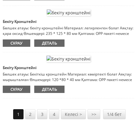
Бекіту Кронштейні
Бөлшек атауы: бекіту кронштейні Материал: легирленген болат Аяқтау:
қара оксид Өлшемдері: 235 * 125 * 80 мм Қаптама: OPP пакеті немесе
қорап, картон, ағаш қорап Ескертпе: материал, әрлеу, өлшемдер
СҰРАУ
ДЕТАЛЬ
реттеледі
Бекіту Кронштейні
Бөлшек атауы: Бекіткіш кронштейн Материал: көміртекті болат Аяқтау:
мырышталған Өлшемдері: 120 *80 * 40 мм Қаптама: OPP пакеті немесе
йн
қорап, картон, ағаш қорап Ескертпе: материал, әрлеу, өлшемдер
СҰРАУ
ДЕТАЛЬ
реттеледі
1
2
3
4
Келесі >
>>
1/4 бет