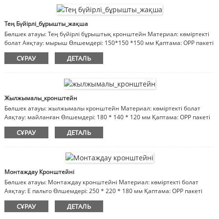
Тең Бүйірлі_бұрышты_жақша
Бөлшек атауы: Тең бүйірлі бұрыштық кронштейн Материал: көміртекті
болат Аяқтау: мырыш Өлшемдері: 150*150 *150 мм Қаптама: OPP пакеті
немесе қорап, картон, ағаш қорап Ескертпе: материал, әрлеу,
СҰРАУ
ДЕТАЛЬ
өлшемдер реттеледі
Жылжымалы_кронштейн
Бөлшек атауы: жылжымалы кронштейн Материал: көміртекті болат
Аяқтау: майланған Өлшемдері: 180 * 140 * 120 мм Қаптама: OPP пакеті
немесе қорап, картон, ағаш қорап Ескертпе: материал, әрлеу,
СҰРАУ
ДЕТАЛЬ
өлшемдер реттеледі
Монтаждау Кронштейні
Бөлшек атауы: Монтаждау кронштейні Материал: көміртекті болат
Аяқтау: E пальто Өлшемдері: 250 * 220 * 180 мм Қаптама: OPP пакеті
немесе қорап, картон, ағаш қорап Ескертпелер: материал, әрлеу,
СҰРАУ
ДЕТАЛЬ
өлшемдер реттеледі