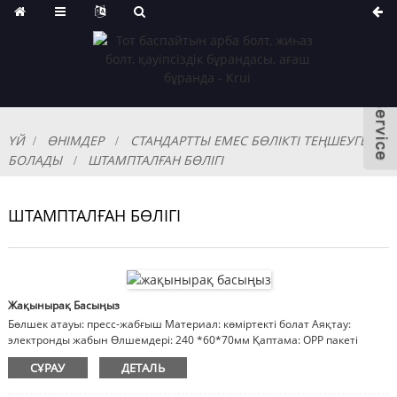
ҮЙ
ӨНІМДЕР
СТАНДАРТТЫ ЕМЕС БӨЛІКТІ ТЕҢШЕУГЕ
БОЛАДЫ
ШТАМПТАЛҒАН БӨЛІГІ
ШТАМПТАЛҒАН БӨЛІГІ
Жақынырақ Басыңыз
Бөлшек атауы: пресс-жабғыш Материал: көміртекті болат Аяқтау:
электронды жабын Өлшемдері: 240 *60*70мм Қаптама: OPP пакеті
немесе қорап, картон, ағаш қорап Ескертпе: материал, әрлеу,
СҰРАУ
ДЕТАЛЬ
өлшемдер реттеледі