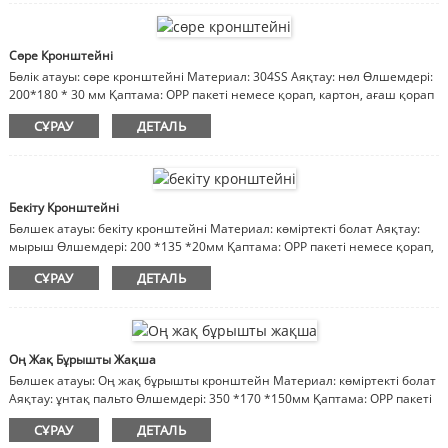
Сөре Кронштейні
Бөлік атауы: сөре кронштейні Материал: 304SS Аяқтау: нөл Өлшемдері:
200*180 * 30 мм Қаптама: OPP пакеті немесе қорап, картон, ағаш қорап
Ескертпе: материал, әрлеу, өлшемдер реттеледі
СҰРАУ
ДЕТАЛЬ
Бекіту Кронштейні
Бөлшек атауы: бекіту кронштейні Материал: көміртекті болат Аяқтау:
мырыш Өлшемдері: 200 *135 *20мм Қаптама: OPP пакеті немесе қорап,
картон, ағаш қорап Ескертпе: материал, әрлеу, өлшемдер реттеледі
СҰРАУ
ДЕТАЛЬ
Оң Жақ Бұрышты Жақша
Бөлшек атауы: Оң жақ бұрышты кронштейн Материал: көміртекті болат
Аяқтау: ұнтақ пальто Өлшемдері: 350 *170 *150мм Қаптама: OPP пакеті
немесе қорап, картон, ағаш қорап Ескертпе: материал, әрлеу,
СҰРАУ
ДЕТАЛЬ
өлшемдер реттеледі