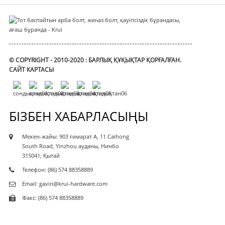
© COPYRIGHT - 2010-2020 : БАРЛЫҚ ҚҰҚЫҚТАР ҚОРҒАЛҒАН.
САЙТ КАРТАСЫ
БІЗБЕН ХАБАРЛАСЫҢЫ
Мекен-жайы: 903 ғимарат A, 11 Caihong
South Road, Yinzhou ауданы, Нинбо
315041, Қытай
Телефон: (86) 574 88358889
Email: gavin@krui-hardware.com
Факс: (86) 574 88358889