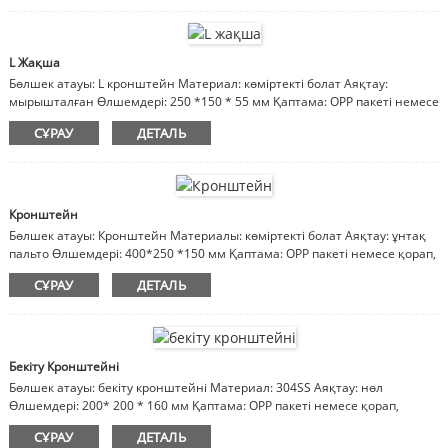
L Жақша
Бөлшек атауы: L кронштейн Материал: көміртекті болат Аяқтау:
мырышталған Өлшемдері: 250 *150 * 55 мм Қаптама: OPP пакеті немесе
қорап, картон, ағаш қорап Ескертпе: материал, әрлеу, өлшемдер
СҰРАУ
ДЕТАЛЬ
реттеледі
Кронштейн
Бөлшек атауы: Кронштейн Материалы: көміртекті болат Аяқтау: ұнтақ
пальто Өлшемдері: 400*250 *150 мм Қаптама: OPP пакеті немесе қорап,
картон, ағаш қорап Ескертпелер: материал, әрлеу, өлшемдер реттеледі
СҰРАУ
ДЕТАЛЬ
Бекіту Кронштейні
Бөлшек атауы: бекіту кронштейні Материал: 304SS Аяқтау: нөл
Өлшемдері: 200* 200 * 160 мм Қаптама: OPP пакеті немесе қорап,
картон, ағаш қорап Ескертпе: материал, әрлеу, өлшемдер реттеледі
СҰРАУ
ДЕТАЛЬ