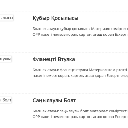
Құбыр Қосылысы
Бөлшек атауы: құбыр қосылысы Материал: көміртекті
OPP пакеті немесе қорап, картон, ағаш қорап Ескерт
Фланецті Втулка
Бөлшек атауы: фланецті втулка Материал: көміртект
пакеті немесе қорап, картон, ағаш қорап Ескертпеле
Саңылаулы Болт
Бөлшек атауы: саңылаулы болт Материал: көміртекті
OPP пакеті немесе қорап, картон, ағаш қорап Ескерт