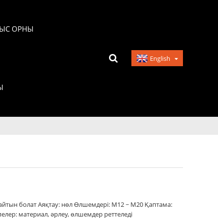
ЫС ОРНЫ
English
Ы
спайтын болат Аяқтау: нөл Өлшемдері: M12 ~ M20 Қаптама:
пелер: материал, әрлеу, өлшемдер реттеледі