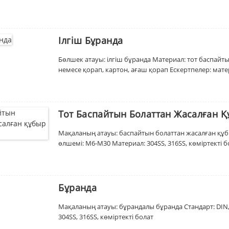
Ілгіш Бұранда
Бөлшек атауы: ілгіш бұранда Материал: тот баспайты
немесе қорап, картон, ағаш қорап Ескертпелер: мате
Тот Баспайтын Болаттан Жасалған Қ
Мақаланың атауы: баспайтын болаттан жасалған құбыр
өлшемі: M6-M30 Материал: 304SS, 316SS, көміртекті б
Бұранда
Мақаланың атауы: бұрандалы бұранда Стандарт: DIN, 
304SS, 316SS, көміртекті болат