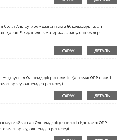
і болат Аяқтау: хромдалған тақта Өлшемдері: талап
аш қорап Ескертпелер: материал, әрлеу, өлшемдер
СҰРАУ
ДЕТАЛЬ
 Аяқтау: нөл Өлшемдері: реттелетін Қаптама: OPP пакеті
риал, әрлеу, өлшемдер реттеледі
СҰРАУ
ДЕТАЛЬ
Аяқтау: майланған Өлшемдері: реттелетін Қаптама: OPP
атериал, әрлеу, өлшемдер реттеледі