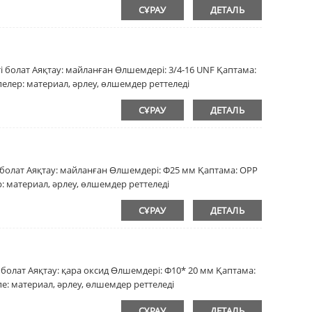
СҰРАУ
ДЕТАЛЬ
 болат Аяқтау: майланған Өлшемдері: 3/4-16 UNF Қаптама:
пелер: материал, әрлеу, өлшемдер реттеледі
СҰРАУ
ДЕТАЛЬ
і болат Аяқтау: майланған Өлшемдері: Φ25 мм Қаптама: OPP
р: материал, әрлеу, өлшемдер реттеледі
СҰРАУ
ДЕТАЛЬ
 болат Аяқтау: қара оксид Өлшемдері: Φ10* 20 мм Қаптама:
пе: материал, әрлеу, өлшемдер реттеледі
СҰРАУ
ДЕТАЛЬ