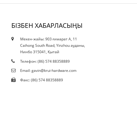
БІЗБЕН ХАБАРЛАСЫҢЫ
Мекен-жайы: 903 ғимарат A, 11
10.12.21
Caihong South Road, Yinzhou ауданы,
Ағымдағы қысқарту даққа әсер ете ме...
Нинбо 315041, Қытай
Телефон: (86) 574 88358889
Email: gavin@krui-hardware.com
Факс: (86) 574 88358889