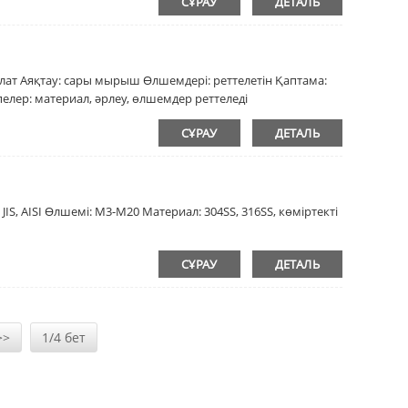
СҰРАУ
ДЕТАЛЬ
олат Аяқтау: сары мырыш Өлшемдері: реттелетін Қаптама:
пелер: материал, әрлеу, өлшемдер реттеледі
СҰРАУ
ДЕТАЛЬ
 JIS, AISI Өлшемі: M3-M20 Материал: 304SS, 316SS, көміртекті
СҰРАУ
ДЕТАЛЬ
>>
1/4 бет