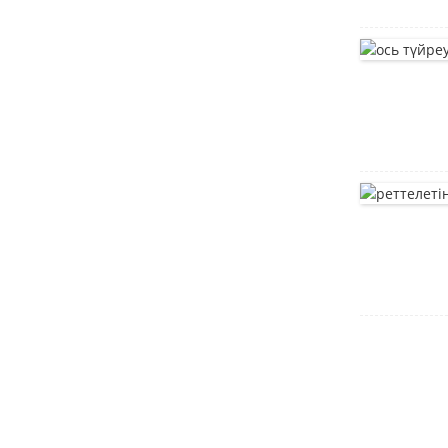
резервуар
тот баспайтын болаттан
жасалған кронштейн
мотор корпусы
Монтаждау кронштейні
жылжымалы_кронштейн
DIN912