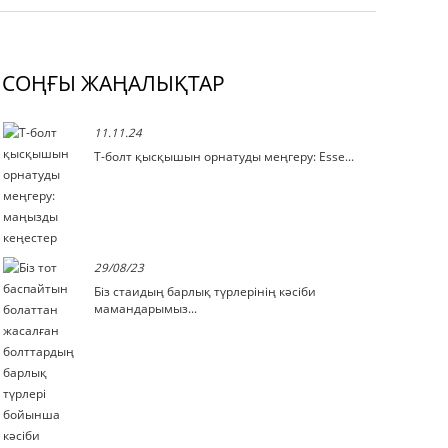
СОҢҒЫ ЖАҢАЛЫҚТАР
11.11.24
Т-болт қысқышын орнатуды меңгеру: Esse...
29/08/23
Біз стаидың барлық түрлерінің кәсіби
мамандарымыз...