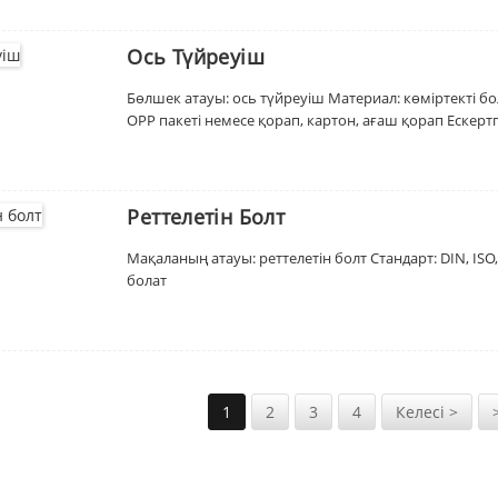
Ось Түйреуіш
Бөлшек атауы: ось түйреуіш Материал: көміртекті б
OPP пакеті немесе қорап, картон, ағаш қорап Ескерт
Реттелетін Болт
Мақаланың атауы: реттелетін болт Стандарт: DIN, ISO,
болат
1
2
3
4
Келесі >