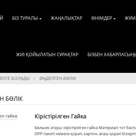
ҮЙ
БІЗ ТУРАЛЫ
ЖАҢАЛЫҚТАР
ӨНІМДЕР
ЖҰМ
ЖИІ ҚОЙЫЛАТЫН СҰРАҚТАР
БІЗБЕН ХАБАРЛАСЫҢ
ШЕУГЕ БОЛАДЫ
ӨҢДЕЛГЕН БӨЛІК
Н БӨЛІК
Кірістірілген Гайка
Бөлшек атауы: кірістірілген гайка Материал: тот ба
OPP пакеті немесе қорап, картон, ағаш қорап Ескерт