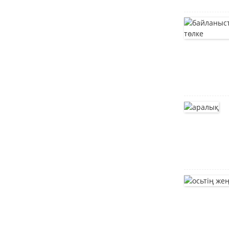
жасалған жиһаз
болттары
жиһаз болттары
T басты болт
тот баспайтын
болаттан жасалған
төртбұрышты мойын
бұрандалары DIN603
Саңырауқұлақ басы
төртбұрышты мойын
бұрандалары DIN603
терең тартылған