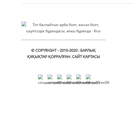
алтыбұрышты
розетканың бас
қақпағы
бұрандалары
Фланецті втулка
© COPYRIGHT - 2010-2020 : БАРЛЫҚ
ҚҰҚЫҚТАР ҚОРҒАЛҒАН.
САЙТ КАРТАСЫ