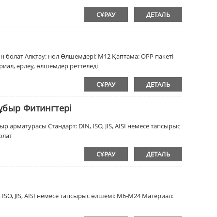
СҰРАУ
ДЕТАЛЬ
н болат Аяқтау: нөл Өлшемдері: M12 Қаптама: OPP пакеті
риал, әрлеу, өлшемдер реттеледі
СҰРАУ
ДЕТАЛЬ
ұбыр Фитингтері
 арматурасы Стандарт: DIN, ISO, JIS, AISI немесе тапсырыс
олат
СҰРАУ
ДЕТАЛЬ
ISO, JIS, AISI немесе тапсырыс өлшемі: M6-M24 Материал: