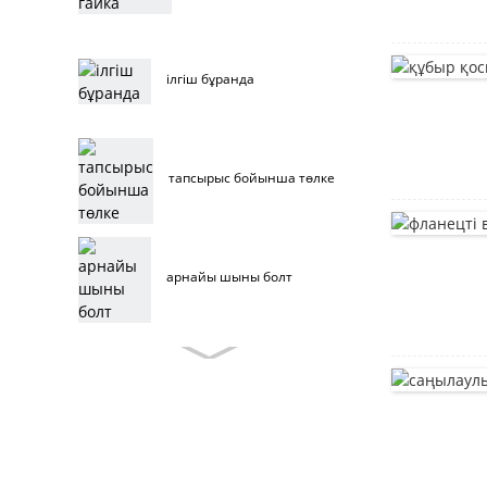
ілгіш бұранда
тапсырыс бойынша төлке
арнайы шыны болт
тапсырыс беруші жиһаз
болттары
тот баспайтын болаттан