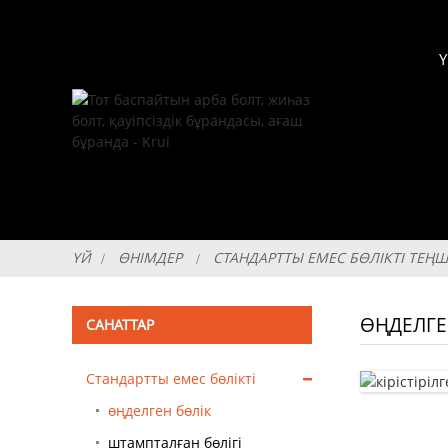
ҮЙ
ӨНІМДЕР
СТАНДАРТТЫ ЕМЕС БӨЛІКТІ ТЕҢ
ӨҢДЕЛГЕ
САНАТТАР
Стандартты емес бөлікті
теңшеуге болады
өңделген бөлік
штампталған бөлігі