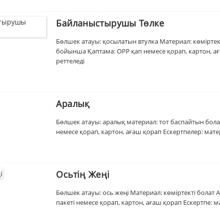
Байланыстырушы Төлке
Бөлшек атауы: қосылатын втулка Материал: көміртект
бойынша Қаптама: OPP қап немесе қорап, картон, ағ
реттеледі
Аралық
Бөлшек атауы: аралық материал: тот баспайтын болат
немесе қорап, картон, ағаш қорап Ескертпелер: мате
Осьтің Жеңі
Бөлшек атауы: ось жеңі Материал: көміртекті болат 
пакеті немесе қорап, картон, ағаш қорап Ескертпе: м