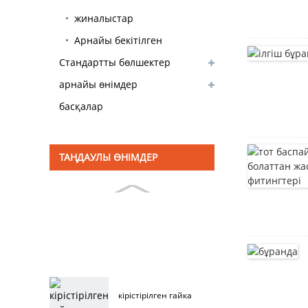
жиналыстар
Арнайы бекітілген
Стандартты бөлшектер
бекіткіш
қоры бар
арнайы өнімдер
басқалар
ТАҢДАУЛЫ ӨНІМДЕР
кірістірілген гайка