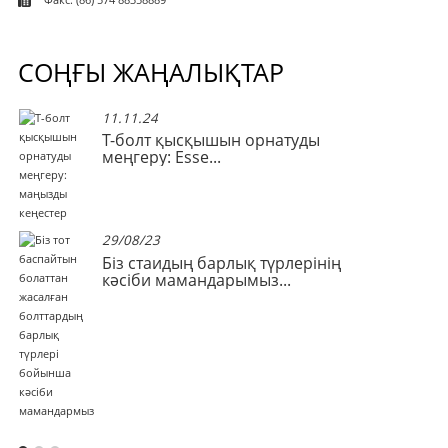
Факс: (86) 574 88358889
СОҢҒЫ ЖАҢАЛЫҚТАР
11.11.24
те
Т-болт қысқышын орнатуды
меңгеру: Esse...
29/08/23
Біз стаидың барлық түрлерінің
кәсіби мамандарымыз...