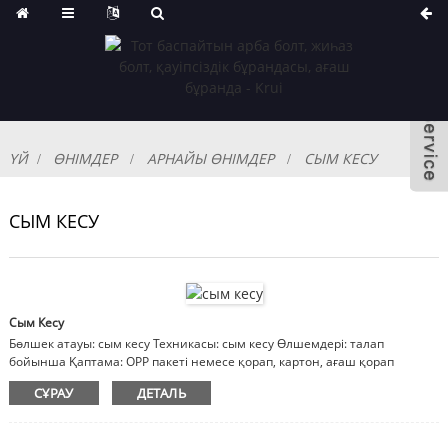
ҮЙ
ӨНІМДЕР
АРНАЙЫ ӨНІМДЕР
СЫМ КЕСУ
СЫМ КЕСУ
Сым Кесу
Бөлшек атауы: сым кесу Техникасы: сым кесу Өлшемдері: талап
бойынша Қаптама: OPP пакеті немесе қорап, картон, ағаш қорап
Ескертпе: материал, әрлеу, өлшемдер реттеледі
СҰРАУ
ДЕТАЛЬ