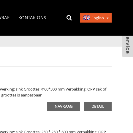
VRAE
KONTAK ONS
English
Afwerking: sink Groottes: Φ60*300 mm Verpakking: OPP sak of
, groottes is aanpasbaar
NAVRAAG
DETAIL
fwerking: sink Groottes: 250 * 250 * 600 mm Verpakking: OPP