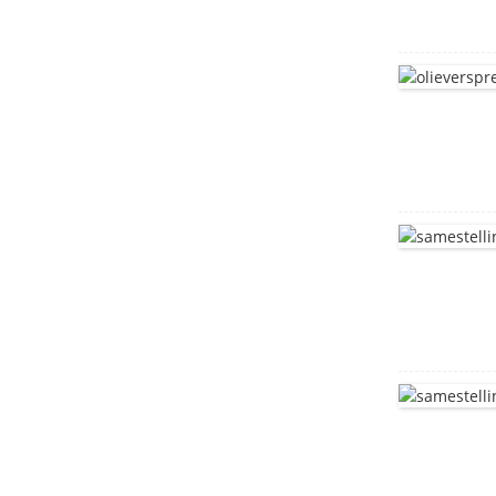
T kop bout
vlekvrye staal vierkantige
nek boute DIN603
Sampioenkop
vierkantige nekboute
DIN603
diepgetrekte tenk
vlekvrye staal bracket