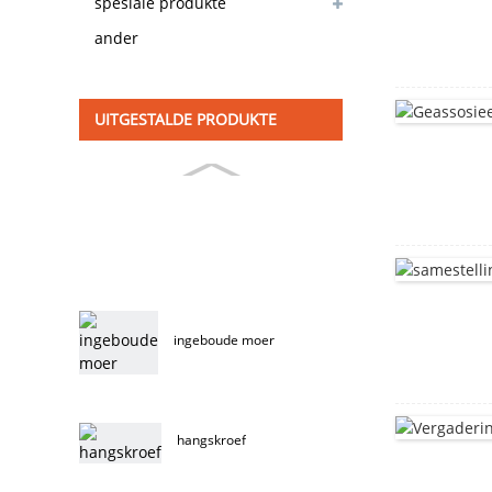
voorraad beskikbaar
spesiale produkte
ander
UITGESTALDE PRODUKTE
ingeboude moer
hangskroef