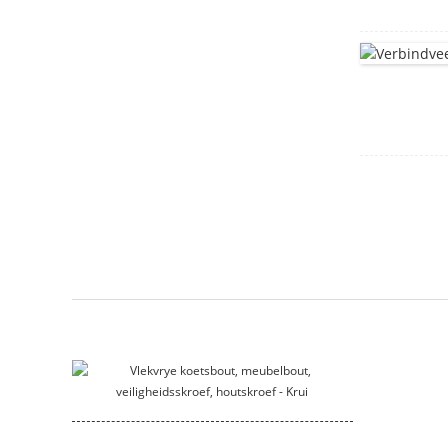
motor behuising
Montagebeugel
gly_hakie
DIN912 Seskant-sokkop-
dopskroewe
Flensbus