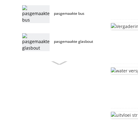
pasgemaakte bus
pasgemaakte glasbout
pasgemaakte
meubelbout
vlekvrye staal
meubelbout
meubelbout