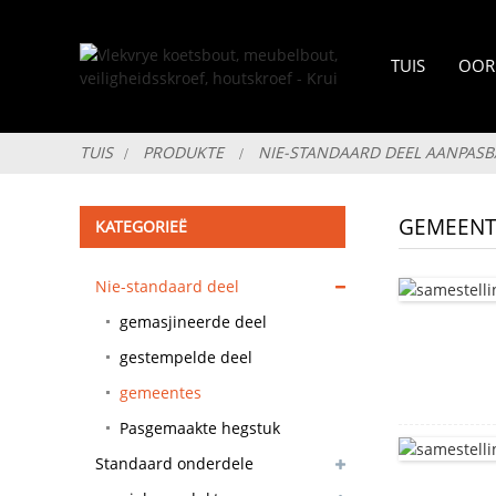
TUIS
OOR
TUIS
PRODUKTE
NIE-STANDAARD DEEL AANPAS
GEMEENT
KATEGORIEË
Nie-standaard deel
aanpasbaar
gemasjineerde deel
gestempelde deel
gemeentes
Pasgemaakte hegstuk
Standaard onderdele