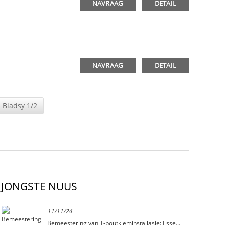
NAVRAAG
DETAIL
NAVRAAG
DETAIL
Bladsy 1/2
JONGSTE NUUS
11/11/24
Bemeestering van T-boutkleminstallasie: Esse...