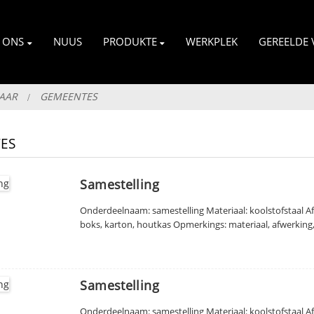
 ONS
NUUS
PRODUKTE
WERKPLEK
GEREELDE 
BAAR
GEMEENTES
ES
Samestelling
Onderdeelnaam: samestelling Materiaal: koolstofstaal 
boks, karton, houtkas Opmerkings: materiaal, afwerking
Samestelling
Onderdeelnaam: samestelling Materiaal: koolstofstaal A