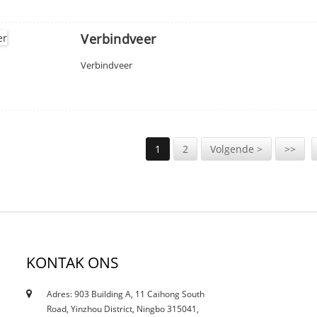
Verbindveer
Verbindveer
1
2
Volgende >
>>
KONTAK ONS
Adres: 903 Building A, 11 Caihong South
12/10/21
Road, Yinzhou District, Ningbo 315041,
Beïnvloed die huidige inkorting vlek...