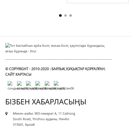
йн
© COPYRIGHT - 2010-2020 : БАРЛЫҚ ҚҰҚЫҚТАР ҚОРҒАЛҒАН.
САЙТ КАРТАСЫ
БІЗБЕН ХАБАРЛАСЫҢЫ
Мекен-жайы: 903 ғимарат A, 11 Caihong
South Road, Yinzhou ауданы, Нинбо
315041, Қытай