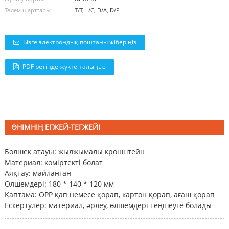
Төлем шарттары:
T/T, L/C, D/A, D/P
Бізге электрондық поштаны жіберіңіз
PDF ретінде жүктеп алыңыз
ӨНІМНІҢ ЕГЖЕЙ-ТЕГЖЕЙІ
Бөлшек атауы: жылжымалы кронштейн
Материал: көміртекті болат
Аяқтау: майланған
Өлшемдері: 180 * 140 * 120 мм
Қаптама: OPP қап немесе қорап, картон қорап, ағаш қорап
Ескертулер: материал, әрлеу, өлшемдері теңшеуге болады