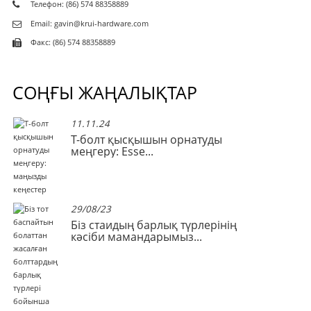
Телефон: (86) 574 88358889
Email: gavin@krui-hardware.com
Факс: (86) 574 88358889
СОҢҒЫ ЖАҢАЛЫҚТАР
11.11.24
те
Т-болт қысқышын орнатуды
меңгеру: Esse...
29/08/23
Біз стаидың барлық түрлерінің
кәсіби мамандарымыз...