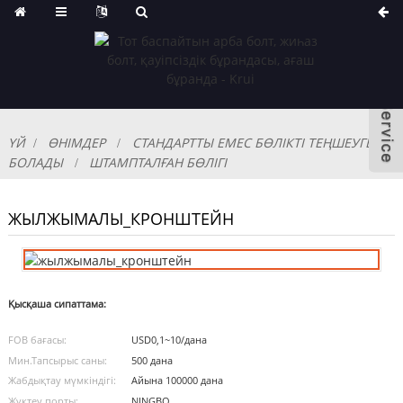
ҮЙ
ӨНІМДЕР
СТАНДАРТТЫ ЕМЕС БӨЛІКТІ ТЕҢШЕУГЕ
БОЛАДЫ
ШТАМПТАЛҒАН БӨЛІГІ
ЖЫЛЖЫМАЛЫ_КРОНШТЕЙН
Қысқаша сипаттама:
FOB бағасы:
USD0,1~10/дана
Мин.Тапсырыс саны:
500 дана
Жабдықтау мүмкіндігі:
Айына 100000 дана
Жүктеу порты:
NINGBO