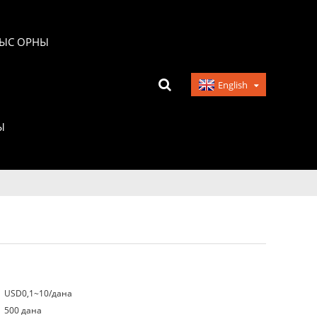
ЫС ОРНЫ
English
Ы
USD0,1~10/дана
500 дана