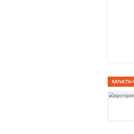
T басты болт
тот баспайтын
болаттан жасалған
төртбұрышты мойын
бұрандалары DIN603
Саңырауқұлақ басы
төртбұрышты мойын
бұрандалары DIN603
ҚАТЫСТЫ 
терең тартылған
резервуар
арнайы машина бұрандасы
тот баспайтын болаттан
жасалған кронштейн