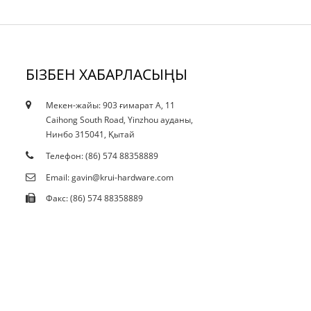
БІЗБЕН ХАБАРЛАСЫҢЫ
Мекен-жайы: 903 ғимарат A, 11
10.12.21
Caihong South Road, Yinzhou ауданы,
Ағымдағы қысқарту даққа әсер ете ме...
Нинбо 315041, Қытай
Телефон: (86) 574 88358889
Email: gavin@krui-hardware.com
Факс: (86) 574 88358889