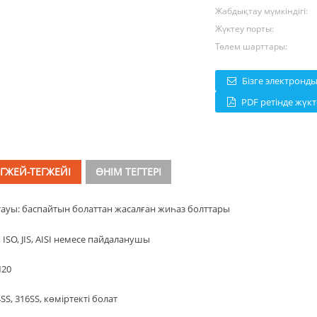
Жабдықтау мүмкіндігі:
Жүктеу порты:
Төлем шарттары:
Бізге электронд
PDF ретінде жүк
ЕГЖЕЙ-ТЕГЖЕЙІ
ӨНІМ ТЕГТЕРІ
ауы: баспайтын болаттан жасалған жиһаз болттары
 ISO, JIS, AISI немесе пайдаланушы
M20
SS, 316SS, көміртекті болат