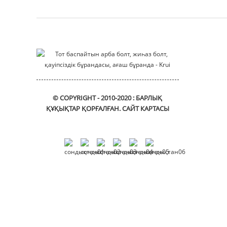
мотор корпусы
Монтаждау кронштейні
© COPYRIGHT - 2010-2020 : БАРЛЫҚ
ҚҰҚЫҚТАР ҚОРҒАЛҒАН.
САЙТ КАРТАСЫ
жылжымалы_кронштейн
DIN912
алтыбұрышты
розетканың бас
қақпағы
бұрандалары
Фланецті втулка