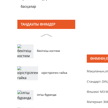
басқалар
ТАҢДАУЛЫ ӨНІМДЕР
бекіткіш костюм
ӨНІМНІҢ 
Мақаланың ат
кірістірілген гайка
Стандарт: DIN,
Өлшемі: M3-
ілгіш бұранда
Материал: 304