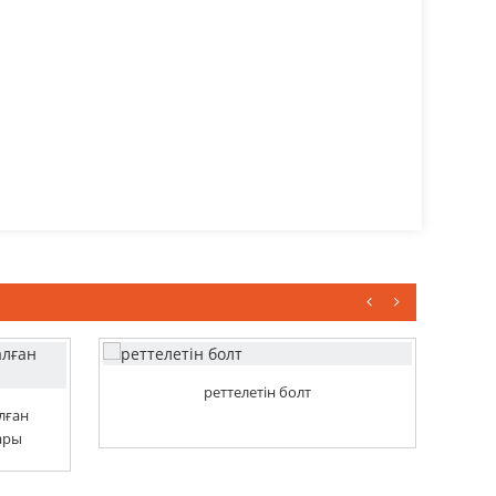
реттелетін болт
лған
ары