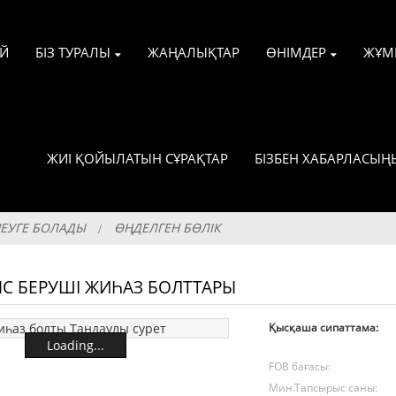
ҮЙ
БІЗ ТУРАЛЫ
ЖАҢАЛЫҚТАР
ӨНІМДЕР
ЖҰМ
ЖИІ ҚОЙЫЛАТЫН СҰРАҚТАР
БІЗБЕН ХАБАРЛАСЫҢ
ШЕУГЕ БОЛАДЫ
ӨҢДЕЛГЕН БӨЛІК
С БЕРУШІ ЖИҺАЗ БОЛТТАРЫ
Қысқаша сипаттама:
Loading...
FOB бағасы:
Мин.Тапсырыс саны: