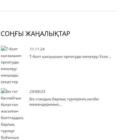
СОҢҒЫ ЖАҢАЛЫҚТАР
11.11.24
Т-болт қысқышын орнатуды меңгеру: Esse...
29/08/23
Біз стаидың барлық түрлерінің кәсіби
мамандарымыз...