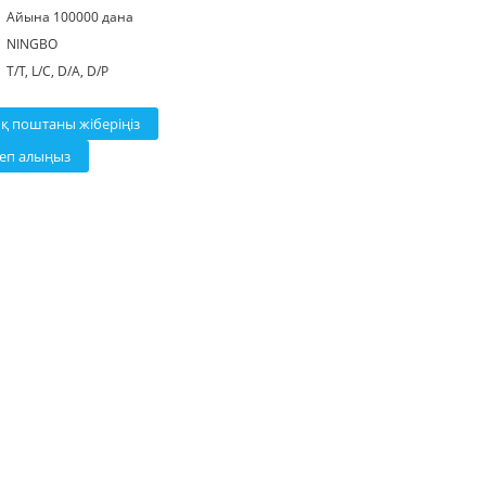
Айына 100000 дана
NINGBO
T/T, L/C, D/A, D/P
ық поштаны жіберіңіз
теп алыңыз