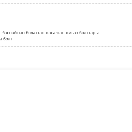
т баспайтын болаттан жасалған жиһаз болттары
 болт