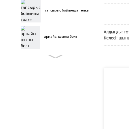
тапсырыс бойынша төлке
Алдыңғы:
то
арнайы шыны болт
Келесі:
шыны
тапсырыс беруші жиһаз
болттары
тот баспайтын болаттан
жасалған жиһаз
болттары
жиһаз болттары