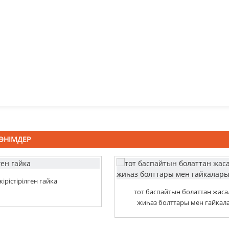
ӨНІМДЕР
кірістірілген гайка
тот баспайтын болаттан жаса
жиһаз болттары мен гайкал