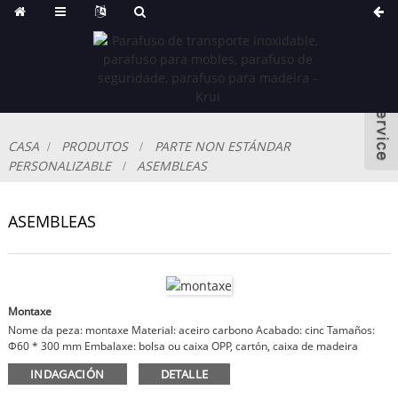
CASA
PRODUTOS
PARTE NON ESTÁNDAR
PERSONALIZABLE
ASEMBLEAS
ASEMBLEAS
Montaxe
Nome da peza: montaxe Material: aceiro carbono Acabado: cinc Tamaños:
Φ60 * 300 mm Embalaxe: bolsa ou caixa OPP, cartón, caixa de madeira
Observacións: material, acabado, tamaños personalizables
INDAGACIÓN
DETALLE