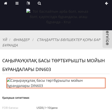
ҮЙ
ӨНІМДЕР
СТАНДАРТТЫ БӨЛШЕКТЕР ҚОРЫ БАР
БҰРАНДА
САҢЫРАУҚҰЛАҚ БАСЫ ТӨРТБҰРЫШТЫ МОЙЫН
БҰРАНДАЛАРЫ DIN603
Қысқаша сипаттама:
FOB бағасы:
USD0,1~10/дана