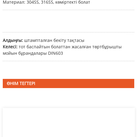
Материал: 304SS, 316SS, көміртекті болат
Алдыңғы:
штампталған бекіту тақтасы
Келесі:
тот баспайтын болаттан жасалған төртбұрышты
мойын бұрандалары DIN603
ӨНІМ ТЕГТЕРІ