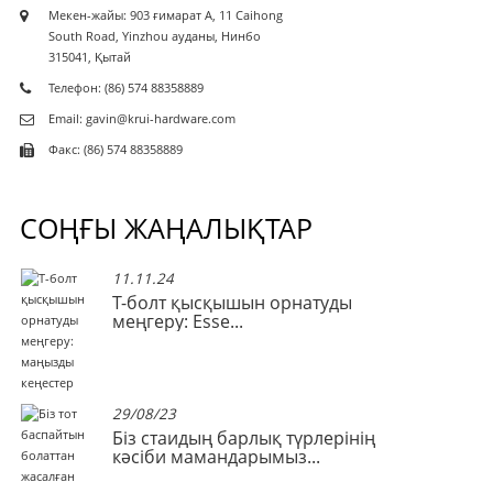
Мекен-жайы: 903 ғимарат A, 11 Caihong
South Road, Yinzhou ауданы, Нинбо
315041, Қытай
Телефон: (86) 574 88358889
Email: gavin@krui-hardware.com
Факс: (86) 574 88358889
СОҢҒЫ ЖАҢАЛЫҚТАР
11.11.24
те
Т-болт қысқышын орнатуды
меңгеру: Esse...
29/08/23
Біз стаидың барлық түрлерінің
кәсіби мамандарымыз...