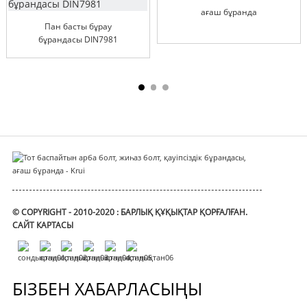
ағаш бұранда
Пан басты бұрау
бұрандасы DIN7981
йн
© COPYRIGHT - 2010-2020 : БАРЛЫҚ ҚҰҚЫҚТАР ҚОРҒАЛҒАН.
САЙТ КАРТАСЫ
БІЗБЕН ХАБАРЛАСЫҢЫ